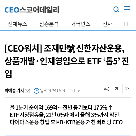
전체뉴스
심층분석
거버넌스
전자
IT
[CEO워치] 조재민號 신한자산운용,
상품개발·인재영입으로 ETF ‘톱5’ 진
입
박예슬 기자
입력 2024-06-20 17:41:58
올 1분기 순이익 169억…전년 동기보다 175% ↑
ETF 시장점유율, 21년 0%대에서 올해 3%까지 약진
마이다스운용 창업 후 KB·KTB운용 거친 베테랑 CEO