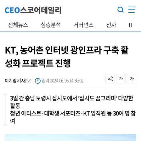
전체뉴스
심층분석
거버넌스
전자
IT
KT, 농어촌 인터넷 광인프라 구축 활
성화 프로젝트 진행
이예림 기자
입력 2024-06-05 14:30:02
3일 간 충남 보령시 삽시도에서 ‘삽시도 꿈그리미’ 다양한
활동
청년 아티스트·대학생 서포터즈·KT 임직원 등 30여 명 참
여