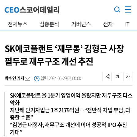
전체뉴스
심층분석
거버넌스
전자
IT
SK에코플랜트 ‘재무통’ 김형근 사장
필두로 재무구조 개선 추진
박수연 기자
입력 2024-05-29 07:00:00
SK에코플랜트 올 1분기 영업이익 올랐지만 재무구조 다소
악화
지난해 단기차입금 1조2179억원…“전반적 차입 부담, 과
중한 수준”
“김형근 내정자, 재무구조 개선에 이어 성공적 IPO 추진
기대”