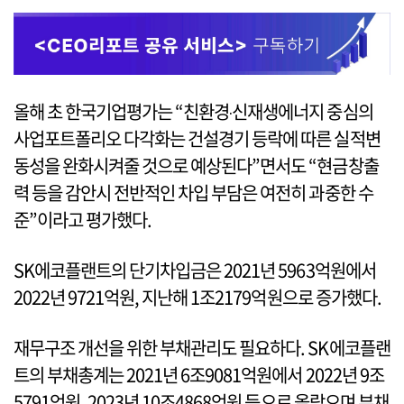
올해 초 한국기업평가는 “친환경‧신재생에너지 중심의
사업포트폴리오 다각화는 건설경기 등락에 따른 실적변
동성을 완화시켜줄 것으로 예상된다”면서도 “현금창출
력 등을 감안시 전반적인 차입 부담은 여전히 과중한 수
준”이라고 평가했다.
SK에코플랜트의 단기차입금은 2021년 5963억원에서
2022년 9721억원, 지난해 1조2179억원으로 증가했다.
재무구조 개선을 위한 부채관리도 필요하다. SK에코플랜
트의 부채총계는 2021년 6조9081억원에서 2022년 9조
5791억원, 2023년 10조4868억원 등으로 올랐으며 부채