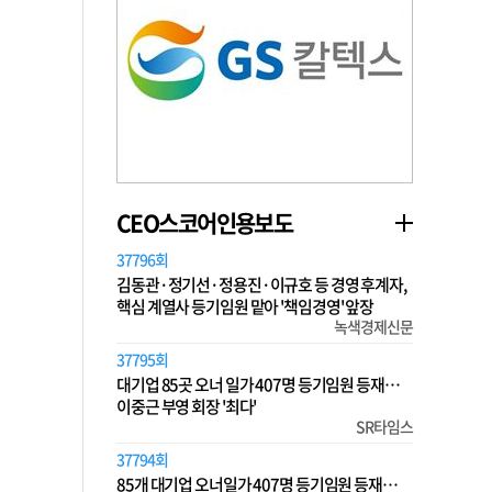
CEO스코어인용보도
37796회
김동관·정기선·정용진·이규호 등 경영 후계자,
핵심 계열사 등기임원 맡아 '책임경영' 앞장
녹색경제신문
37795회
대기업 85곳 오너 일가 407명 등기임원 등재…
이중근 부영 회장 '최다'
SR타임스
37794회
85개 대기업 오너일가 407명 등기임원 등재…