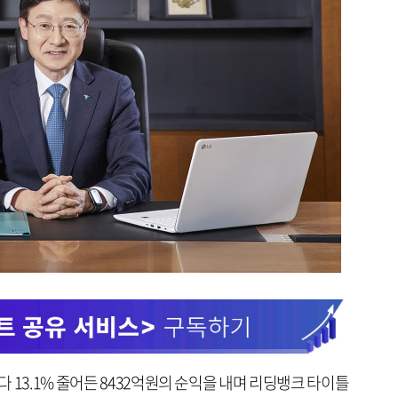
 13.1% 줄어든 8432억원의 순익을 내며 리딩뱅크 타이틀