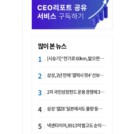
많이 본 뉴스
[시승기] “전기로 60km, 밟으면 462마력”…볼보 XC60 T8의 두 얼굴
삼성, 2년 만에 ‘갤럭시 핏4’ 선보이나…웨어러블 생태계 확장 ‘시동’
2차 국민성장펀드 운용 경쟁에 33개사 몰렸다…신한·하나 등 새 얼굴 대거 합류
삼성 ‘갤Z8’ 일본에서도 물량 동났다…애플 참전 앞두고 선두 수성 ‘시험대’
넥센타이어, 8913억 벌고도 순이익 2억…유럽 세부담에 이익 증발