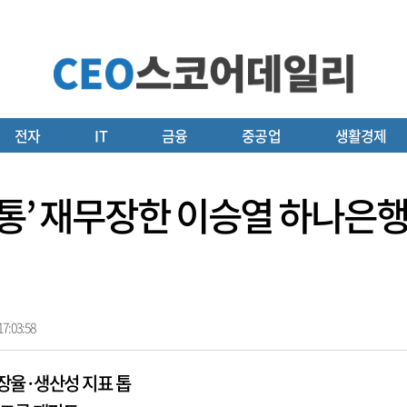
전자
IT
금융
중공업
생활경제
통’ 재무장한 이승열 하나은행
7:03:58
장율·생산성 지표 톱