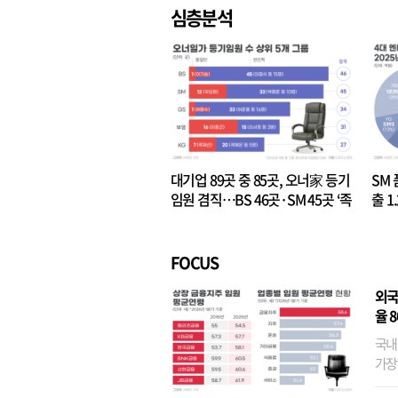
심층분석
대기업 89곳 중 85곳, 오너家 등기
SM 
임원 겸직…BS 46곳·SM 45곳 ‘족
출 1
벌경영’ 고착화
·3위
FOCUS
외국
율 
국내
가장
반면