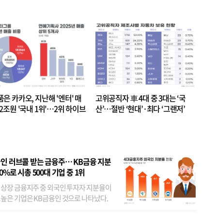
품은 카카오, 지난해 '엔터' 매
고위공직자 車 4대 중 3대는 ‘국
.2조원 '국내 1위'…2위 하이브
산’…절반 ‘현대’·최다 ‘그랜저’
 JYP 순
인 러브콜 받는 금융주… KB금융 지분
80%로 시총 500대 기업 중 1위
 상장 금융지주 중 외국인 투자자 지분율이
 높은 기업은 KB금융인 것으로 나타났다.
 외국인 지분율이 가장 낮은 곳은 메리츠금