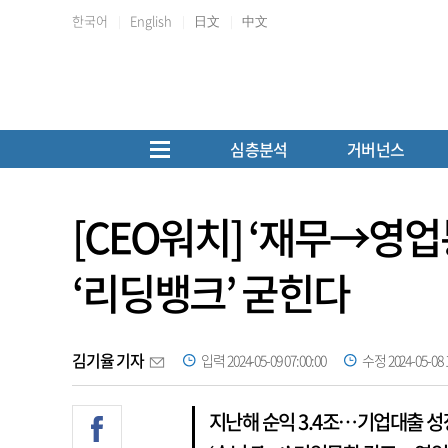
한국어
English
日文
中文
심층분석
거버넌스
[CEO워치] ‘재무→영업
‘리딩뱅크’ 굳힌다
김기율 기자
입력 2024-05-09 07:00:00
수정 2024-05-08 1
지난해 순익 3.4조…기업대출 성