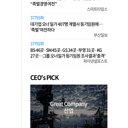
“족벌경영 여전”
스마트타임스
37793회
대기업 오너 일가 407명 계열사 등기임원에…
‘족벌’ 여전하다
부산일보
37792회
BS 46곳·SM 45곳·GS 34곳·부영 31곳·KG
27곳…그룹 오너일가 등기임원 조사결과 '충격'
파이낸셜포스트
CEO's PICK