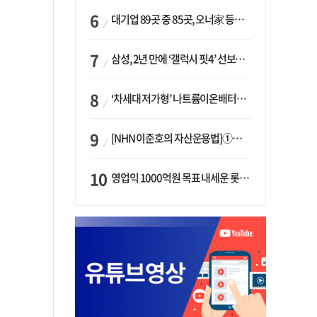
대기업 89곳 중 85곳, 오너家 등기임원 겸직…BS 46곳·SM 45곳 ‘족벌경영’ 고착화
삼성, 2년 만에 ‘갤럭시 핏4’ 선보이나…웨어러블 생태계 확장 ‘시동’
‘차세대 저가형’ 나트륨이온배터리 시대 오나…LG화학·에코프로, 상용화 속도낸다
[NHN 이준호의 자산운용법]①이니시오·JLC ‘부동산’-JLC파트너스 ‘투자’…“부동산 담보대출로 투자재원 확보”
영업익 1000억원 목표 내세운 롯데마트…하반기 ‘오카도’ 시험대