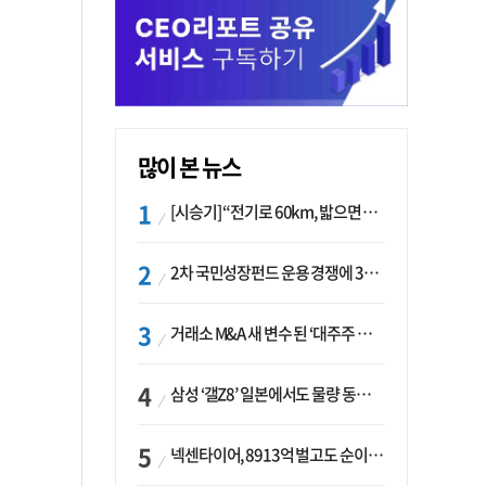
많이 본 뉴스
[시승기] “전기로 60km, 밟으면 462마력”…볼보 XC60 T8의 두 얼굴
2차 국민성장펀드 운용 경쟁에 33개사 몰렸다…신한·하나 등 새 얼굴 대거 합류
거래소 M&A 새 변수 된 ‘대주주 심사’…네이버·두나무 결합도 영향권
삼성 ‘갤Z8’ 일본에서도 물량 동났다…애플 참전 앞두고 선두 수성 ‘시험대’
넥센타이어, 8913억 벌고도 순이익 2억…유럽 세부담에 이익 증발