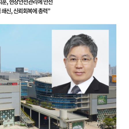
익훈, 현장안전관리에 만전
 쇄신, 신뢰회복에 총력”