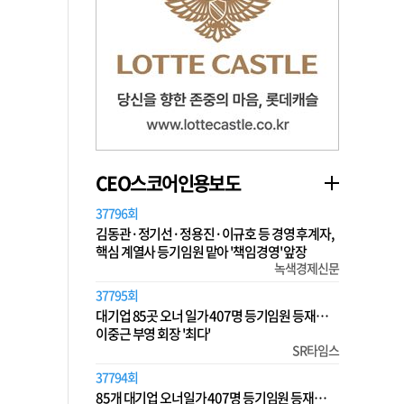
CEO스코어인용보도
37796회
김동관·정기선·정용진·이규호 등 경영 후계자,
핵심 계열사 등기임원 맡아 '책임경영' 앞장
녹색경제신문
37795회
대기업 85곳 오너 일가 407명 등기임원 등재…
이중근 부영 회장 '최다'
SR타임스
37794회
85개 대기업 오너일가 407명 등기임원 등재…