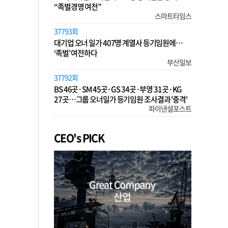
“족벌경영 여전”
스마트타임스
37793회
대기업 오너 일가 407명 계열사 등기임원에…
‘족벌’ 여전하다
부산일보
37792회
BS 46곳·SM 45곳·GS 34곳·부영 31곳·KG
27곳…그룹 오너일가 등기임원 조사결과 '충격'
파이낸셜포스트
CEO's PICK