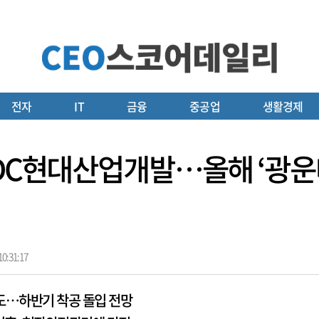
전자
IT
금융
중공업
생활경제
 HDC현대산업개발…올해 ‘
0:31:17
도…하반기 착공 돌입 전망