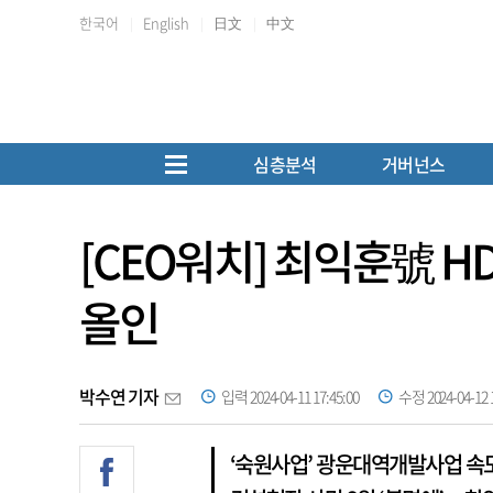
한국어
English
日文
中文
심층분석
거버넌스
[CEO워치] 최익훈號
올인
박수연 기자
입력 2024-04-11 17:45:00
수정 2024-04-12 1
‘숙원사업’ 광운대역개발사업 속