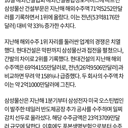
삼성물산 건설부문은 지난해 해외수주액 71억5252만달
러를 기록하면서 1위에 올랐다. 이는 전년(53억8176만
달러) 대비 약 33% 증가한 수치다.
지난해 해외수주 1위 자리를 둘러싼 업계의 경쟁은 치열
했다. 현대건설은 막판까지 삼성물산과 접전을 펼쳤으나,
간발의 차이로 2위를 기록했다. 현대건설의 지난해 해외
수주액은 69억4155만달러로, 전년(26억9506만달러)과
비교하면 무려 약 158%나 급증했다. 두 회사의 수주액 차
이는 약 2억1000만달러에 그친다.
삼성물산은 지난해 1분기부터 삼성전자 미국 오스틴법인
이 발주한 테일러 반도체공장 추가 공사를 수주하며 일찌
감치 선두로 올라섰다. 해당 수주금액은 23억3709만달
러 규모에 달한다. 이후에도 푸본생명보험으로부터 수주