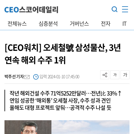
전체뉴스
심층분석
거버넌스
전자
IT
[CEO워치] 오세철號 삼성물산, 3년
연속 해외 수주 1위
박주선 기자
입력 2024-01-10 17:45:00
작년 해외건설 수주 71억5252만달러…전년比 33%↑
연임 성공한 ‘해외통’ 오세철 사장, 수주 성과 견인
올해도 대형 프로젝트 앞둬…공격적 수주 나설 듯