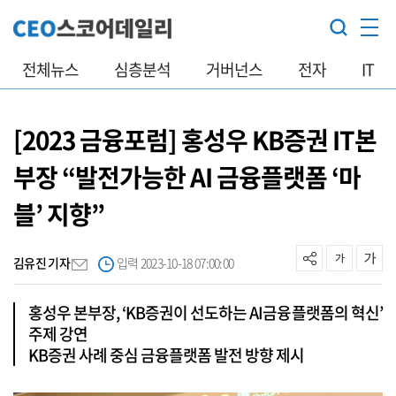
전체뉴스
심층분석
거버넌스
전자
IT
[2023 금융포럼] 홍성우 KB증권 IT본
부장 “발전가능한 AI 금융플랫폼 ‘마
블’ 지향”
김유진 기자
입력 2023-10-18 07:00:00
홍성우 본부장, ‘KB증권이 선도하는 AI금융플랫폼의 혁신’
주제 강연
KB증권 사례 중심 금융플랫폼 발전 방향 제시