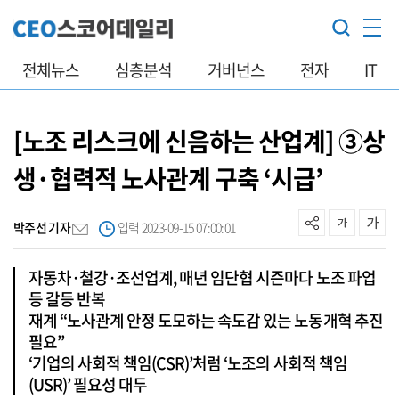
전체뉴스
심층분석
거버넌스
전자
IT
[노조 리스크에 신음하는 산업계] ③상
생·협력적 노사관계 구축 ‘시급’
박주선 기자
입력 2023-09-15 07:00:01
자동차·철강·조선업계, 매년 임단협 시즌마다 노조 파업
등 갈등 반복
재계 “노사관계 안정 도모하는 속도감 있는 노동개혁 추진
필요”
‘기업의 사회적 책임(CSR)’처럼 ‘노조의 사회적 책임
(USR)’ 필요성 대두