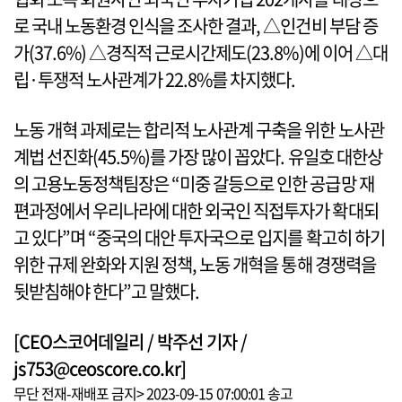
로 국내 노동환경 인식을 조사한 결과, △인건비 부담 증
가(37.6%) △경직적 근로시간제도(23.8%)에 이어 △대
립·투쟁적 노사관계가 22.8%를 차지했다.
노동 개혁 과제로는 합리적 노사관계 구축을 위한 노사관
계법 선진화(45.5%)를 가장 많이 꼽았다. 유일호 대한상
의 고용노동정책팀장은 “미중 갈등으로 인한 공급망 재
편과정에서 우리나라에 대한 외국인 직접투자가 확대되
고 있다”며 “중국의 대안 투자국으로 입지를 확고히 하기
위한 규제 완화와 지원 정책, 노동 개혁을 통해 경쟁력을
뒷받침해야 한다”고 말했다.
[CEO스코어데일리 / 박주선 기자 /
js753@ceoscore.co.kr]
무단 전재-재배포 금지> 2023-09-15 07:00:01 송고