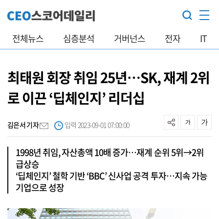
전체뉴스
심층분석
거버넌스
전자
IT
최태원 회장 취임 25년…SK, 재계 2위
로 이끈 ‘딥체인지’ 리더십
김은서 기자
입력 2023-09-01 07:00:00
1998년 취임, 자산총액 10배 증가…재계 순위 5위→2위
급상승
‘딥체인지’ 철학 기반 ‘BBC’ 신사업 공격 투자…지속 가능
기업으로 성장