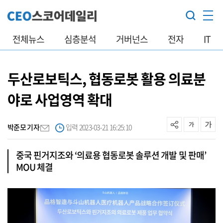
전체뉴스
심층분석
거버넌스
전자
IT
두산로보틱스, 협동로봇 활용 의료분
야로 사업영역 확대
박준모 기자
입력 2023-03-21 16:25:10
중국 핀거지조와 ‘의료용 협동로봇 솔루션 개발 및 판매’
MOU 체결