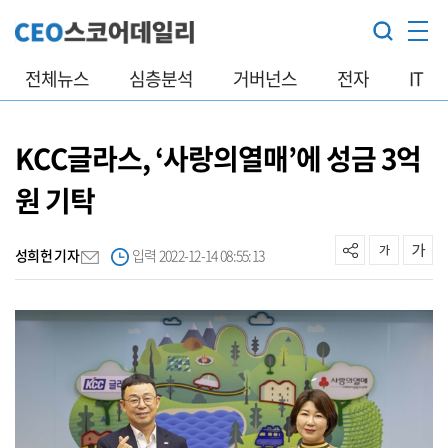
전체뉴스
심층분석
거버넌스
전자
IT
KCC글라스, ‘사랑의열매’에 성금 3억
원 기탁
성희헌 기자
입력 2022-12-14 08:55:13