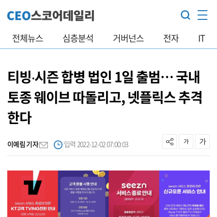
전체뉴스
심층분석
거버넌스
전자
IT
티빙‧시즌 합병 법인 1일 출범… 국내
토종 웨이브 따돌리고, 넷플릭스 추격
한다
이예림 기자
입력 2022-12-02 07:00:03