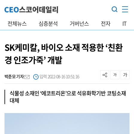
전체뉴스
심층분석
거버넌스
전자
IT
SK케미칼, 바이오 소재 적용한 ‘친환
경 인조가죽’ 개발
박준모 기자
입력 2022-08-16 10:51:16
식물성 소재인 ‘에코트리온’으로 석유화학기반 코팅소재
대체