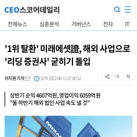
전체뉴스
심층분석
거버넌스
전자
IT
'1위 탈환' 미래에셋證, 해외 사업으로
'리딩 증권사' 굳히기 돌입
이지원 기자
입력 2022-08-11 07:00:12
상반기 순익 4607억원, 영업이익 6059억원
"올 하반기 해외 법인 사업 속도 낼 것"