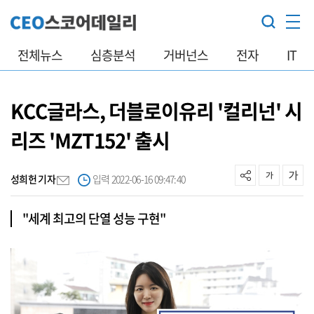
전체뉴스
심층분석
거버넌스
전자
IT
KCC글라스, 더블로이유리 '컬리넌' 시
리즈 'MZT152' 출시
성희헌 기자
입력 2022-06-16 09:47:40
"세계 최고의 단열 성능 구현"