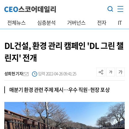
전체뉴스
심층분석
거버넌스
전자
IT
DL건설, 환경 관리 캠페인 'DL 그린 챌
린지' 전개
성희헌 기자
입력 2022-04-26 09:41:25
매분기 환경 관련 주제 제시…우수 직원·현장 포상