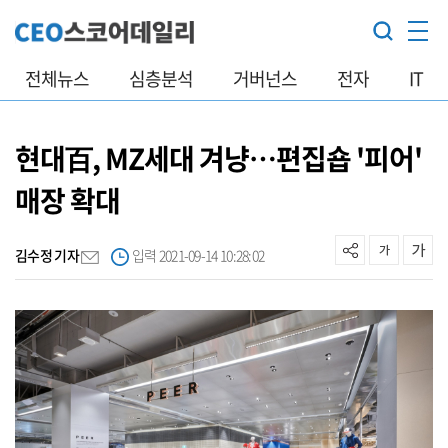
전체뉴스
심층분석
거버넌스
전자
IT
현대百, MZ세대 겨냥…편집숍 '피어'
매장 확대
김수정 기자
입력 2021-09-14 10:28:02