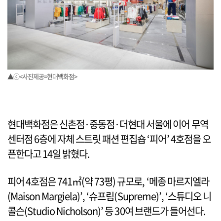
▲ⓒ<사진제공=현대백화점>
현대백화점은 신촌점·중동점·더현대 서울에 이어 무역
센터점 6층에 자체 스트릿 패션 편집숍 ‘피어’ 4호점을 오
픈한다고 14일 밝혔다.
피어 4호점은 741㎡(약 73평) 규모로, ‘메종 마르지엘라
(Maison Margiela)’, ‘슈프림(Supreme)’, ‘스튜디오 니
콜슨(Studio Nicholson)’ 등 30여 브랜드가 들어선다.