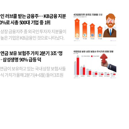
인 러브콜 받는 금융주… KB금융 지분
80%로 시총 500대 기업 중 1위
 상장 금융지주 중 외국인 투자자 지분율이
 높은 기업은 KB금융인 것으로 나타났다.
 외국인 지분율이 가장 낮은 곳은 메리츠금
었다. 특히 KB금융은 지난달 말 기준 해외
연금 보유 보험주 가치 2분기 3조 ‘껑
투자자 지분율이...
… 삼성생명 90% 급등 덕
연금이 보유하고 있는 국내 상장 보험사들
식 가치가 올해 2분기(4~6월) 들어 3조원
이 불어난 것으로 집계됐다. 삼성생명 주가
이 기간 90% 가까이 치솟으면서 전체 증가분
부분을 책임진 덕...