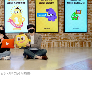
왕 달성 <사진제공=넷마블>