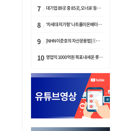
대기업 89곳 중 85곳, 오너家 등기임원 겸직…BS 46곳·SM 45곳 ‘족벌경영’ 고착화
‘차세대 저가형’ 나트륨이온배터리 시대 오나…LG화학·에코프로, 상용화 속도낸다
[NHN 이준호의 자산운용법]①이니시오·JLC ‘부동산’-JLC파트너스 ‘투자’…“부동산 담보대출로 투자재원 확보”
영업익 1000억원 목표 내세운 롯데마트…하반기 ‘오카도’ 시험대