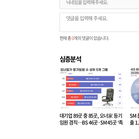
현재 총
0
개의 댓글이 있습니다.
심층분석
대기업 89곳 중 85곳, 오너家 등기
SM 
임원 겸직…BS 46곳·SM 45곳 ‘족
출 1
벌경영’ 고착화
·3위