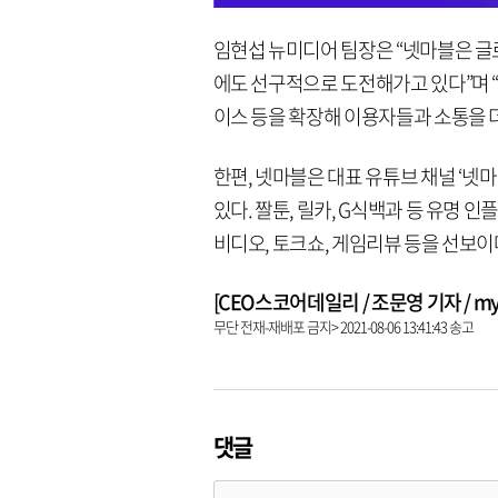
임현섭 뉴미디어 팀장은 “넷마블은 글로
에도 선구적으로 도전해가고 있다”며 
이스 등을 확장해 이용자들과 소통을 
한편, 넷마블은 대표 유튜브 채널 ‘넷
있다. 짤툰, 릴카, G식백과 등 유명
비디오, 토크쇼, 게임리뷰 등을 선보
[CEO스코어데일리 / 조문영 기자 / mych
무단 전재-재배포 금지> 2021-08-06 13:41:43 송고
댓글