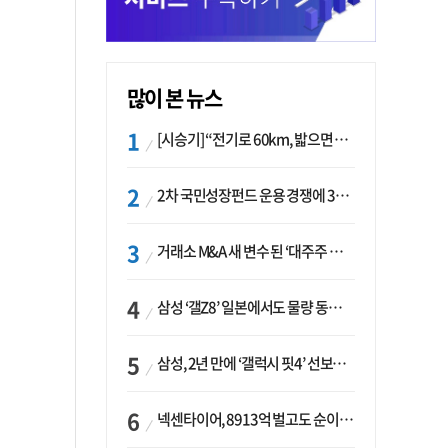
많이 본 뉴스
[시승기] “전기로 60km, 밟으면 462마력”…볼보 XC60 T8의 두 얼굴
2차 국민성장펀드 운용 경쟁에 33개사 몰렸다…신한·하나 등 새 얼굴 대거 합류
거래소 M&A 새 변수 된 ‘대주주 심사’…네이버·두나무 결합도 영향권
삼성 ‘갤Z8’ 일본에서도 물량 동났다…애플 참전 앞두고 선두 수성 ‘시험대’
삼성, 2년 만에 ‘갤럭시 핏4’ 선보이나…웨어러블 생태계 확장 ‘시동’
넥센타이어, 8913억 벌고도 순이익 2억…유럽 세부담에 이익 증발