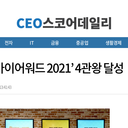
전자
IT
금융
중공업
생활경제
이어워드 2021’ 4관왕 달성
3:41:43