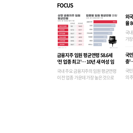
FOCUS
외국
율 
국내
가장
반면
융이
국민
금융지주 임원 평균연령 58.6세
기관
충’
‘전 업종 최고’… 10년 새 여성 임
원은 14배 껑충
국민
국내 주요 금융지주의 임원 평균연령
의 주
이 전 업종 가운데 가장 높은 것으로
가까
나타났다. 금융업 특유의 경험 중심 인
가 
사와 내부 승진 문화가 이어지면서 10
의 대
년새 임원의 평균연령이 높아졌으며,
평균연령이 60대를 기...