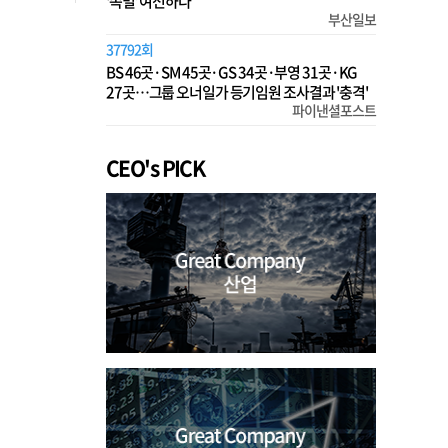
‘족벌’ 여전하다
부산일보
37792회
BS 46곳·SM 45곳·GS 34곳·부영 31곳·KG
27곳…그룹 오너일가 등기임원 조사결과 '충격'
파이낸셜포스트
CEO's PICK