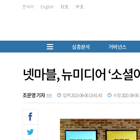
한국어
English
日文
中文
심층분석
거버넌스
넷마블, 뉴미디어 ‘소셜아
조문영 기자
입력 2021-08-06 13:41:43
수정 2021-08-06 1