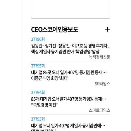
CEO스코어인용보도
37796회
김동관·정기선·정용진·이규호 등 경영 후계자,
핵심 계열사 등기임원 맡아 '책임경영' 앞장
녹색경제신문
37795회
대기업 85곳 오너 일가 407명 등기임원 등재…
이중근 부영 회장 '최다'
SR타임스
37794회
85개 대기업 오너일가 407명 등기임원 등재…
“족벌경영 여전”
스마트타임스
37793회
대기업 오너 일가 407명 계열사 등기임원에…