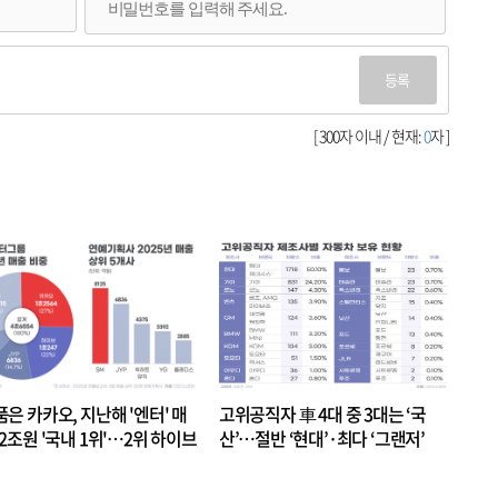
등록
[ 300자 이내 / 현재:
0
자 ]
품은 카카오, 지난해 '엔터' 매
고위공직자 車 4대 중 3대는 ‘국
.2조원 '국내 1위'…2위 하이브
산’…절반 ‘현대’·최다 ‘그랜저’
 JYP 순