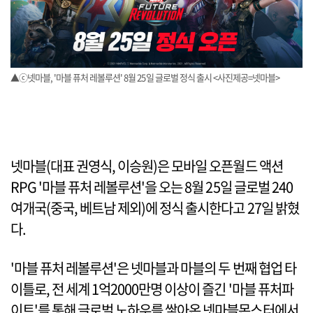
▲ⓒ넷마블, '마블 퓨처 레볼루션' 8월 25일 글로벌 정식 출시 <사진제공=넷마블>
넷마블(대표 권영식, 이승원)은 모바일 오픈월드 액션
RPG '마블 퓨처 레볼루션'을 오는 8월 25일 글로벌 240
여개국(중국, 베트남 제외)에 정식 출시한다고 27일 밝혔
다.
'마블 퓨처 레볼루션'은 넷마블과 마블의 두 번째 협업 타
이틀로, 전 세계 1억2000만명 이상이 즐긴 '마블 퓨처파
이트'를 통해 글로벌 노하우를 쌓아온 넷마블몬스터에서