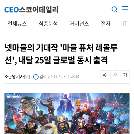
전체뉴스
심층분석
거버넌스
전자
IT
넷마블의 기대작 '마블 퓨처 레볼루
션', 내달 25일 글로벌 동시 출격
조문영 기자
입력 2021-07-27 11:28:14