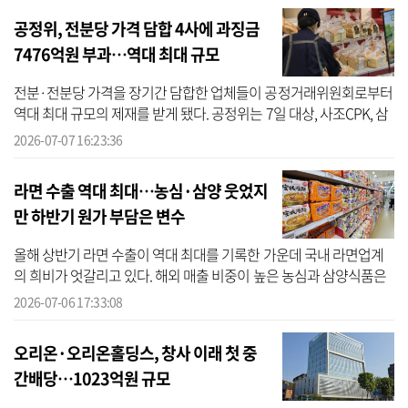
공정위, 전분당 가격 담합 4사에 과징금
7476억원 부과…역대 최대 규모
전분·전분당 가격을 장기간 담합한 업체들이 공정거래위원회로부터
역대 최대 규모의 제재를 받게 됐다. 공정위는 7일 대상, 사조CPK, 삼
양사, CJ제일제당 등 4개 업체가 2018년 5월부터 지난해 10월까지
2026-07-07 16:23:36
약 7년...
라면 수출 역대 최대…농심·삼양 웃었지
만 하반기 원가 부담은 변수
올해 상반기 라면 수출이 역대 최대를 기록한 가운데 국내 라면업계
의 희비가 엇갈리고 있다. 해외 매출 비중이 높은 농심과 삼양식품은
수출 호조에 힘입어 2분기 실적 개선이 예상되는 반면, 해외 비중이
2026-07-06 17:33:08
낮은 ...
오리온·오리온홀딩스, 창사 이래 첫 중
간배당…1023억원 규모