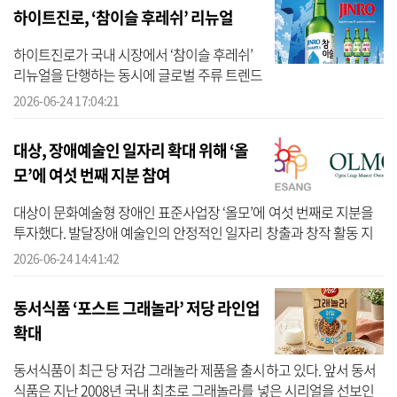
하이트진로, ‘참이슬 후레쉬’ 리뉴얼
하이트진로가 국내 시장에서 ‘참이슬 후레쉬’
리뉴얼을 단행하는 동시에 글로벌 주류 트렌드
에 빠르게 대응하겠다고 24일 밝혔다. 이날 하
2026-06-24 17:04:21
이트진로에 따르면 소주 수출 통합 브랜드 ‘진
로(JINRO)’가 영국 주류...
대상, 장애예술인 일자리 확대 위해 ‘올
모’에 여섯 번째 지분 참여
대상이 문화예술형 장애인 표준사업장 ‘올모’에 여섯 번째로 지분을
투자했다. 발달장애 예술인의 안정적인 일자리 창출과 창작 활동 지
원을 확대하기 위한 행보다. 24일 대상에 따르면 올모(OLMO)는 미술
2026-06-24 14:41:42
분야...
동서식품 ‘포스트 그래놀라’ 저당 라인업
확대
동서식품이 최근 당 저감 그래놀라 제품을 출시하고 있다. 앞서 동서
식품은 지난 2008년 국내 최초로 그래놀라를 넣은 시리얼을 선보인