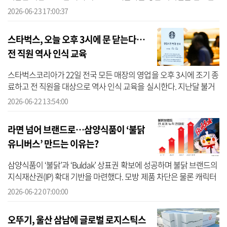
바 있다. 23일 동서식품에 따르면 해당 기업은 지난 4월 ‘포스트 그래
2026-06-23 17:00:37
놀...
스타벅스, 오늘 오후 3시에 문 닫는다…
전 직원 역사 인식 교육
스타벅스코리아가 22일 전국 모든 매장의 영업을 오후 3시에 조기 종
료하고 전 직원을 대상으로 역사 인식 교육을 실시한다. 지난달 불거
진 ‘5·18 탱크데이’ 마케팅 논란에 대한 후속 조치로, 임직원들의 역
2026-06-22 13:54:00
사 의...
라면 넘어 브랜드로…삼양식품이 ‘불닭
유니버스’ 만드는 이유는?
삼양식품이 ‘불닭’과 ‘Buldak’ 상표권 확보에 성공하며 불닭 브랜드의
지식재산권(IP) 확대 기반을 마련했다. 모방 제품 차단은 물론 캐릭터
·콘텐츠·굿즈 사업까지 아우르는 글로벌 브랜드 자산화 전략에도 한
2026-06-22 07:00:00
층 ...
오뚜기, 울산 삼남에 글로벌 로지스틱스