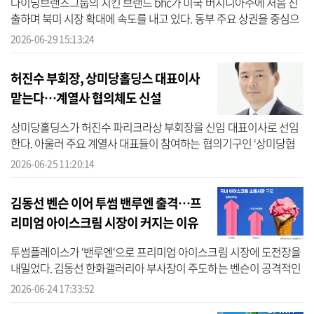
다이닝브랜즈그룹의 치킨 브랜드 bhc가 미국 버지니아주에 처음 진
출하며 북미 시장 확대에 속도를 내고 있다. 동부 주요 상권을 중심으
로 브랜드 인지도를 높이고 현지 사업 기반을 강화하기 위한 전략으
2026-06-29 15:13:24
로 풀이...
허진수 부회장, 상미당홀딩스 대표이사
맡는다…계열사 협의체도 신설
상미당홀딩스가 허진수 파리크라상 부회장을 신임 대표이사로 선임
한다. 아울러 주요 계열사 대표들이 참여하는 협의기구인 ‘상미당협
의체’를 오는 7월 1일 출범한다. 상미당홀딩스는 25일 허진수 부회장
2026-06-25 11:20:14
을 신임...
김동선 벤슨 이어 투썸 밴루엔 출격…프
리미엄 아이스크림 시장이 커지는 이유
는
투썸플레이스가 ‘밴루엔‘으로 프리미엄 아이스크림 시장에 도전장을
내밀었다. 김동선 한화갤러리아 부사장이 주도하는 벤슨이 공격적인
매장 확장에 나서고 있는 가운데 투썸플레이스까지 가세하면서 프리
2026-06-24 17:33:52
미엄 ...