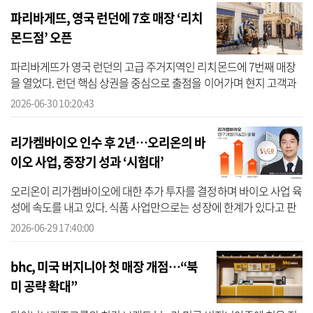
파리바게뜨, 영국 런던에 7호 매장 ‘리치
몬드점’ 오픈
파리바게뜨가 영국 런던의 고급 주거지역인 리치몬드에 7번째 매장
을 열었다. 런던 핵심 상권을 중심으로 출점을 이어가며 현지 고객과
의 접점을 확대하고 영국 시장 공략에 속도를 낸다는 계획이다. 30일
2026-06-30 10:20:43
파리...
리가켐바이오 인수 후 2년…오리온의 바
이오 사업, 중장기 성과 ‘시험대’
오리온이 리가켐바이오에 대한 추가 투자를 결정하며 바이오 사업 육
성에 속도를 내고 있다. 식품 사업만으로는 성장에 한계가 있다고 판
단해 제과 중심 사업 구조를 넘어 새로운 성장동력을 확보하겠다는
2026-06-29 17:40:00
전략이...
bhc, 미국 버지니아 첫 매장 개점…“북
미 공략 확대”