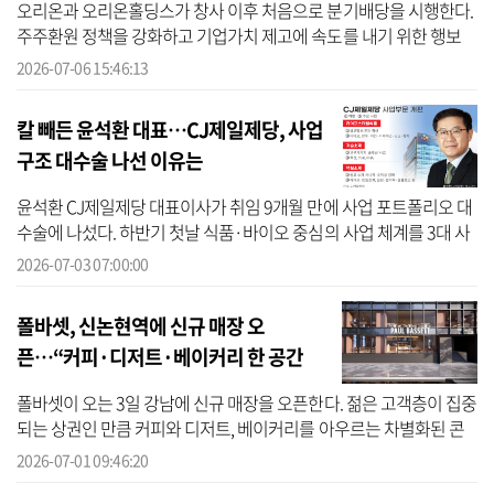
오리온과 오리온홀딩스가 창사 이후 처음으로 분기배당을 시행한다.
주주환원 정책을 강화하고 기업가치 제고에 속도를 내기 위한 행보
다. 양사는 6일 각각 이사회를 열고 중간배당 실시 안건을 의결했다
2026-07-06 15:46:13
고 밝...
칼 빼든 윤석환 대표…CJ제일제당, 사업
구조 대수술 나선 이유는
윤석환 CJ제일제당 대표이사가 취임 9개월 만에 사업 포트폴리오 대
수술에 나섰다. 하반기 첫날 식품·바이오 중심의 사업 체계를 3대 사
업부문으로 전면 재편하며 ‘선택과 집중’ 전략을 본격화한 것이다. 실
2026-07-03 07:00:00
적 부...
폴바셋, 신논현역에 신규 매장 오
픈…“커피·디저트·베이커리 한 공간
에”
폴바셋이 오는 3일 강남에 신규 매장을 오픈한다. 젊은 고객층이 집중
되는 상권인 만큼 커피와 디저트, 베이커리를 아우르는 차별화된 콘
텐츠와 강남점 한정 메뉴를 앞세워 고객 유입을 확대한다는 전략이
2026-07-01 09:46:20
다. 1...