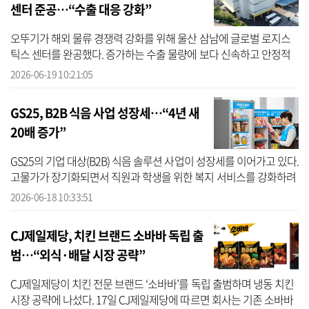
센터 준공…“수출 대응 강화”
오뚜기가 해외 물류 경쟁력 강화를 위해 울산 삼남에 글로벌 로지스
틱스 센터를 완공했다. 증가하는 수출 물량에 보다 신속하고 안정적
으로 대응하기 위한 조치다. 19일 오뚜기에 따르면 삼남 글로벌 로지
2026-06-19 10:21:05
스틱스...
GS25, B2B 식음 사업 성장세…“4년 새
20배 증가”
GS25의 기업 대상(B2B) 식음 솔루션 사업이 성장세를 이어가고 있다.
고물가가 장기화되면서 직원과 학생을 위한 복지 서비스를 강화하려
는 수요가 늘어난 영향으로 풀이된다. 18일 GS리테일에 따르면 GS25
2026-06-18 10:33:51
B2B ...
CJ제일제당, 치킨 브랜드 소바바 독립 출
범…“외식·배달 시장 공략”
CJ제일제당이 치킨 전문 브랜드 ‘소바바’를 독립 출범하며 냉동 치킨
시장 공략에 나섰다. 17일 CJ제일제당에 따르면 회사는 기존 소바바