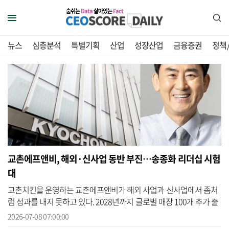
숨쉬는
Data
살아있는
Fact
뉴스
심층분석
특별기획
산업
성장산업
금융증권
정책
교촌에프앤비, 해외·신사업 동반 부진…송종화 리더십 시험
대
교촌치킨을 운영하는 교촌에프앤비가 해외 사업과 신사업에서 좀처
럼 성과를 내지 못하고 있다. 2028년까지 글로벌 매장 100개 추가 출
점과 글로벌·신사업 매출 비중 10% 이상 확대를 골자로 한 기업가치
2026-07-08 07:00:00
제고 계...