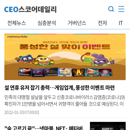
전체뉴스
심층분석
거버넌스
전자
IT
설 연휴 유저 잡기 총력…게임업계, 풍성한 이벤트 마련
민족의 대명절 설날을 앞두고 신종코로나바이러스감염증(코로나19)
확진자가 1만명을 넘어서면서 귀향객이 줄어들 것으로 예상된다. 이
에 게임사들은 '집콕' 유저를 잡기 위한 다양한 이벤트를 마련하고 있
2022-01-30 07:00:03
어 눈...
"숨 고르기 끝"…넷마블, NFT· 메타버