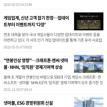
에도 '강한 넷마블, 건강한 넷마블'을 지속해달라고 당부했다. 방 의장
2022-01-03 14:10:46
은 ...
게임업계, 신년 고객 잡기 한창…업데이
트부터 이벤트까지 ‘다양’
연초 대목을 맞아 국내 게임사들이 다양한 업데이트와 이벤트 등을
마련하고 있다. 각 사의 인기 게임 업데이트를 통해 기존 유저 사로잡
기는 물론 신규유저를 유치하려는 의도로 분석된다. 1일 업계에 따르
2022-01-01 07:00:02
면 ...
"연봉인상 영향"…크래프톤∙엔씨∙넷마
블·NHN, ‘임직원’ 경제기여액 상승
올해 초 개발자 연봉인상 바람으로 500대 기업 게임사 크래프톤·엔
씨소프트·넷마블·NHN 4곳의 '임직원' 경제기여액이 모두 증가한 것
으로 나타났다. 30일 기업데이터연구소 CEO스코어가 2021년 지정
2021-12-30 07:00:13
500대 기업...
넷마블, ESG 경영위원회 신설