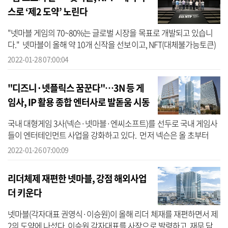
스로 ‘제2 도약’ 노린다
"넷마블 게임의 70~80%는 글로벌 시장을 목표로 개발되고 있습니
다." 넷마블이 올해 약 10개 신작을 선보이고, NFT(대체불가능토큰)
기반 P2E(Play to Earn) 게임으로 해외 공략에 박차를 가한다. 지난
2022-01-28 07:00:04
27일 ...
"디즈니·넷플릭스 꿈꾼다"…3N 등 게
임사, IP 활용 종합 엔터사로 발돋움 시동
국내 대형게임 3사(넥슨·넷마블·엔씨소프트)를 선두로 국내 게임사
들이 엔터테인먼트 사업을 강화하고 있다. 먼저 넥슨은 올 초부터
AGBO스튜디오 전략적 투자를 단행하고, 합작법인을 통해 콘텐츠 문
2022-01-26 07:00:09
화 공간을...
리더체제 재편한 넷마블, 강점 해외사업
더 키운다
넷마블(각자대표 권영식·이승원)이 올해 리더 체재를 재편하면서 제
2의 도약에 나섰다. 이승원 각자대표를 사장으로 발령하고, 재무 담