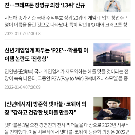
진…크래프톤 장병규 의장 ‘13위’ 신규
진입
지난해 종가 기준 국내 주식부호 상위 20위에 게임·IT업계 창업주 7
명이 이름을 올린 것으로 나타났다. 특히 작년 IPO 대어 크래프톤 창
업주 장병규 의장이 13위로 신규진입했고, 국내 NFT 기반 게임 바람
2022-01-07 07:00:08
을 불러...
신년 게임업계 화두는 ‘P2E’…확률형 아
이템 논란도 ‘진행형’
임인년(壬寅年) 국내 게임업계가 재도약하는 해를 맞을 것이라는 전
망이 속속 나온다. 그동안 P2W(Pay to Win) BM(비즈니스모델)을 중
심으로 수익 창출을 해왔던 게임업계는 NFT를 적용한 P2E(Play to
2022-01-04 07:00:09
Earn) 게임...
[신년메시지] 방준혁 넷마블·코웨이 의
장 "강하고 건강한 넷마블 만들자"
넷마블은 3일 오전 경영진과 전사 리더들을 대상으로 2022년 시무식
을 진행했다. 이날 시무식에서 넷마블·코웨이 방준혁 의장은 2022년