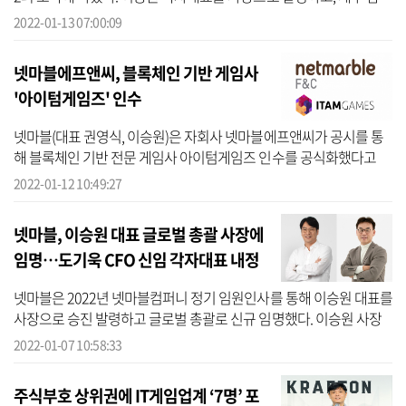
당 도기욱 CFO(최고재무책임자)를 새로운 각자대표로 임명하면서
2022-01-13 07:00:09
국내와 해...
넷마블에프앤씨, 블록체인 기반 게임사
'아이텀게임즈' 인수
넷마블(대표 권영식, 이승원)은 자회사 넷마블에프앤씨가 공시를 통
해 블록체인 기반 전문 게임사 아이텀게임즈 인수를 공식화했다고
12일 밝혔다. 넷마블에프앤씨(대표 서우원)는 이번 인수를 계기로 개
2022-01-12 10:49:27
발 중인...
넷마블, 이승원 대표 글로벌 총괄 사장에
임명…도기욱 CFO 신임 각자대표 내정
넷마블은 2022년 넷마블컴퍼니 정기 임원인사를 통해 이승원 대표를
사장으로 승진 발령하고 글로벌 총괄로 신규 임명했다. 이승원 사장
이 맡았던 각자 대표에는 도기욱 현 CFO를 선임했다고 7일 밝혔다.
2022-01-07 10:58:33
이승원...
주식부호 상위권에 IT게임업계 ‘7명’ 포