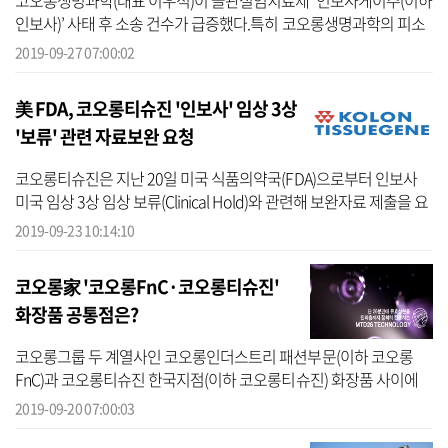
코오롱생명과학(대표 이우석)이 골관절염치료제 ‘인보사케이주(이하
인보사)’ 사태 후 소송 건수가 급증했다.특히 코오롱생명과학의 피소
건수 14건 중 13건(92.9%)이 인보사 관련 소송인 것으로 파악됐다.26
2019-09-27 07:00:02
일 기...
美 FDA, 코오롱티슈진 '인보사' 임상 3상
'보류' 관련 자료보완 요청
코오롱티슈진은 지난 20일 미국 식품의약국(FDA)으로부터 인보사
미국 임상 3상 임상 보류(Clinical Hold)와 관련해 보완자료 제출을 요
청받았다고 23일 밝혔다. 이는 지난달 23일 코오롱티슈진이 제출한
2019-09-23 10:14:10
자료를 ...
코오롱家 '코오롱FnC·코오롱티슈진'
화장품 공통점은?
코오롱그룹 두 계열사인 코오롱인더스트리 패션부문(이하 코오롱
FnC)과 코오롱티슈진 한국지점(이하 코오롱티슈진) 화장품 사이에
공통적으로 거대분자도메인(MTD) 기술이 접목된 것으로 확인됐다.
2019-09-20 07:00:03
코오롱FnC가 최...