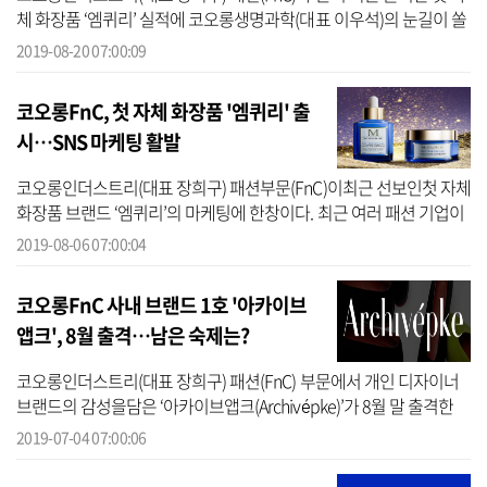
체 화장품 ‘엠퀴리’ 실적에 코오롱생명과학(대표 이우석)의 눈길이 쏠
리고 있다. 엠퀴리에 들어간 핵심 기술 원료를 코오롱생명과학이 공
2019-08-20 07:00:09
급하...
코오롱FnC, 첫 자체 화장품 '엠퀴리' 출
시…SNS 마케팅 활발
코오롱인더스트리(대표 장희구) 패션부문(FnC)이최근 선보인첫 자체
화장품 브랜드 ‘엠퀴리’의 마케팅에 한창이다. 최근 여러 패션 기업이
화장품 시장에 진출해 성과를 올리자 이에 영향을 받은 것으로 분석
2019-08-06 07:00:04
된다...
코오롱FnC 사내 브랜드 1호 '아카이브
앱크', 8월 출격…남은 숙제는?
코오롱인더스트리(대표 장희구) 패션(FnC) 부문에서 개인 디자이너
브랜드의 감성을담은 ‘아카이브앱크(Archivépke)’가 8월 말 출격한
다. 아카이브앱크는 다른브랜드를 자사 브랜드로 인수한 것이 아닌
2019-07-04 07:00:06
기존 FnC ...