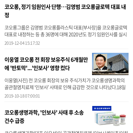
코오롱, 정기 임원인사 단행…김영범 코오롱글로텍 대표 내
정
코오롱그룹은 김영범 코오롱플라스틱 대표(부사장)을 코오롱글로텍
대표로 내정하는 등 총 36명에 대해 2020년도 정기 임원인사를 실시
했다고 4일 밝혔다.코오롱플라스틱 대표에는 같은 회사의 방민수 전
2019-12-04 15:17:32
무가, 코...
이웅열 코오롱 전 회장 보유주식 6개월만
에 '반토막'...'인보사' 영향 컸다
이웅열(사진) 전 코오롱 회장의 보유 주식가치가 코오롱생명과학의
골관절염치료제 ‘인보사’ 사태로 인해 급감한 것으로 나타났다.18일
기업평가사이트 CEO스코어가 59개 대기업집단 중 총수가 있는 51개
2019-10-18 07:00:01
그룹의 ...
코오롱생명과학, '인보사' 사태 후 소송
건수 급증