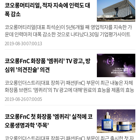
코오롱머티리얼, 적자 지속에 인력도 대
폭 감소
코오롱머티리얼(대표 최석순)이 5년6개월 째 영업적자를 지속한 가
운데 인력마저 대폭 감소한 것으로 나타났다.30일 기업평가사이트
CEO스코어가 상반기 사업보고서를 제출한 공정거래위원회 지정 자
2019-08-30 07:00:13
산 5조 원 이...
코오롱FnC 화장품 '엠퀴리' TV 광고, 방
심위 '의견진술' 의견
코오롱인더스트리(대표 장희구) 패션(FnC) 부문이 최근 내놓은 자체
화장품 브랜드 ‘엠퀴리’의 TV 광고에 대해‘원료의 효능을 제품의 효능
으로 오인하게 했다’는 지적이 제기됐다.26일 방송통신심의위원회에
2019-08-26 07:00:05
따르...
코오롱FnC 첫 화장품 '엠퀴리' 실적에 코
오롱생명과학 '주목'
코오롱인더스트리(대표 장희구) 패션(FnC) 부문이 최근 출시한 첫 자