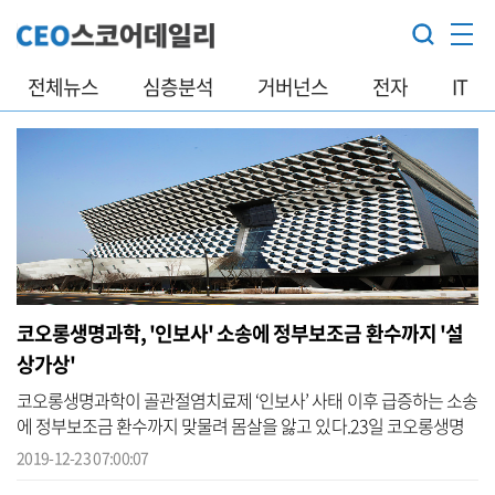
전체뉴스
심층분석
거버넌스
전자
IT
코오롱생명과학, '인보사' 소송에 정부보조금 환수까지 '설
상가상'
코오롱생명과학이 골관절염치료제 ‘인보사’ 사태 이후 급증하는 소송
에 정부보조금 환수까지 맞물려 몸살을 앓고 있다.23일 코오롱생명
과학 사업보고서에 따르면 올해 5월부터 11월 1일까지 코오롱생명과
2019-12-23 07:00:07
학이 피...