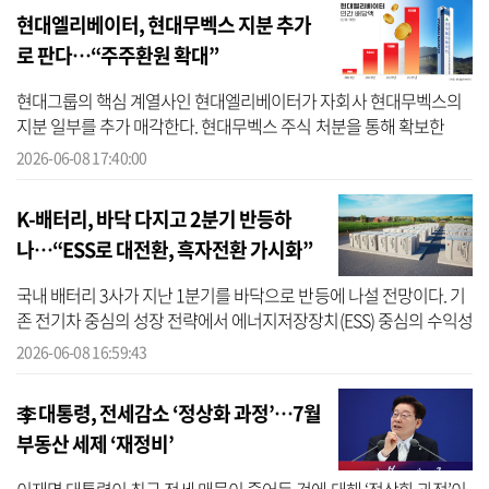
현대엘리베이터, 현대무벡스 지분 추가
로 판다…“주주환원 확대”
현대그룹의 핵심 계열사인 현대엘리베이터가 자회사 현대무벡스의
지분 일부를 추가 매각한다. 현대무벡스 주식 처분을 통해 확보한
3000억원 규모의 자금은 주주가치 제고 등에 활용될 전망이다. 8일
2026-06-08 17:40:00
현대엘리...
K-배터리, 바닥 다지고 2분기 반등하
나…“ESS로 대전환, 흑자전환 가시화”
국내 배터리 3사가 지난 1분기를 바닥으로 반등에 나설 전망이다. 기
존 전기차 중심의 성장 전략에서 에너지저장장치(ESS) 중심의 수익성
확보 전략으로 무게중심을 옮긴 효과가 가시화되고 있다는 평가다.
2026-06-08 16:59:43
LG...
李 대통령, 전세감소 ‘정상화 과정’…7월
부동산 세제 ‘재정비’