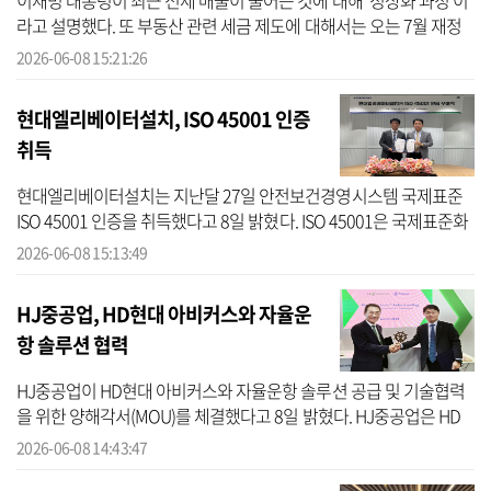
이재명 대통령이 최근 전세 매물이 줄어든 것에 대해 ‘정상화 과정’이
라고 설명했다. 또 부동산 관련 세금 제도에 대해서는 오는 7월 재정
비하겠다는 계획을 밝혔다. 8일 이 대통령은 청와대 영빈관에서 열린
2026-06-08 15:21:26
취...
현대엘리베이터설치, ISO 45001 인증
취득
현대엘리베이터설치는 지난달 27일 안전보건경영시스템 국제표준
ISO 45001 인증을 취득했다고 8일 밝혔다. ISO 45001은 국제표준화
기구(ISO)가 제정한 안전보건경영시스템 인증이다. 사업장 위험요인
2026-06-08 15:13:49
을 식별·...
HJ중공업, HD현대 아비커스와 자율운
항 솔루션 협력
HJ중공업이 HD현대 아비커스와 자율운항 솔루션 공급 및 기술협력
을 위한 양해각서(MOU)를 체결했다고 8일 밝혔다. HJ중공업은 HD
현대 아비커스와 지난 4일 그리스 아테네 메트로폴리탄 엑스포 센터
2026-06-08 14:43:47
에서 열리고...