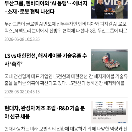
두산그룹, 엔비디아와 ‘AI 동맹’…에너지
·소재·로봇 협력 나선다
두산그룹이 글로벌 AI 반도체 선두주자인 엔비디아와 피지컬 AI, 로보
틱스, AI 팩토리 분야에서 전방위 협력에 나선다. 8일 두산그룹에 따르
면 두산은 에너지, 전자소재, 로보틱스 등 두산의 핵심사업 전반에 ...
2026-06-08 10:53:35
LS vs 대한전선, 해저케이블 기술유출 수
사 ‘촉각’
국내 전선업계 대표 기업인 LS전선과 대한전선 간 해저케이블 기술유
출을 둘러싼 의혹이 확산되고 있다. LS전선의 동해공장 해저케이블
공장 설계기술 유출 의혹을 수사해 온 경찰은 최근 수사를 마무리하
2026-06-08 10:45:15
고 ...
현대차, 완성차 제조 조립·R&D 기술 분
야 신규 채용
현대자동차는 미래 모빌리티 전환에 대응하기 위해 다양한 역량과 전