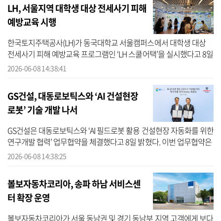
LH, 서울지역 대학생 대상 전세사기 피해
예방교육 시행
한국토지주택공사(LH)가 동국대학교 서울캠퍼스에서 대학생 대상
전세사기 피해 예방교육 프로그램인 ‘LH 스쿨어택’을 실시했다고 8일
밝혔다. LH 스쿨어택은 전세 계약 경험 및 관련 정보가 상대적으로 부
2026-06-08 14:38:41
족한 ...
GS건설, 대동로보틱스와 ‘AI 건설현장
로봇’ 기술 개발 나서
GS건설은 대동로보틱스와 ‘AI 필드로봇 활용 건설현장 자동화를 위한
연구개발 협력’ 업무협약을 체결했다고 8일 밝혔다. 이번 업무협약은
건설환경에 최적화된 로봇 모델을 공동 개발하기 위한 협력이다. 양
2026-06-08 14:38:25
사...
볼보자동차코리아, 송파 하남 서비스센
터 확장 운영
볼보자동차코리아가 서울 동남권 및 경기 동남부 지역 고객에게 보다