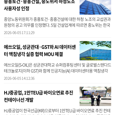
중흥토건·중흥건설, 중노위서 하청노조
사용자성 인정
중앙노동위원회가 중흥토건·중흥건설에 대한 하청 노조의 교섭권과
원청의 공고 의무를 인정했다. 5일 건설업계에 따르면 중노위는 한국
노동조합연맹 소속 한국타워크레인조종사노동조합이 중흥토건과
2026-06-05 17:11:29
중흥건설...
에쓰오일, 성균관대·GST와 AI 데이터센
터 액침냉각 실증 협력 MOU 체결
에쓰오일(S-OIL)은 성균관대학교 슈퍼컴퓨팅센터 및 글로벌스탠다드
테크놀로지(이하 GST)와 함께 인공지능(AI) 데이터센터용 액침냉각
기술 실증 및 협력 강화를 위한 업무협약(MOU)을 체결했다고 5일 밝
2026-06-05 14:12:36
혔다. ...
HJ중공업, 1만TEU급 바이오연료 추진
컨테이너선 개발
HJ중공업이 한국선급(KR)으로부터 1만TEU급 바이오연료 추진 컨테