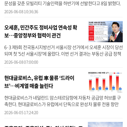
문성을 갖춘 모빌리티 기술인력을 하반기에 선발한다고 8일 밝혔다.
이번 채용에서는 △국내 자동차 생산공장 내 완성차 제조 조립
2026-06-08 10:36:36
△R&D 기술...
오세훈, 민간주도 정비사업 연속성 확
보…중앙정부와 협력이 관건
6·3 제9회 전국동시지방선거 서울시장 선거에서 오세훈 시장이 당선
되며 첫 ‘5선 서울시장’에 올랐다. 이번 선거 결과는 부동산 공급 정책
에 대한 민심이 작용한 결과로 풀이된다. 오 시장 당선에 따라 서울시
2026-06-08 07:00:00
...
현대글로비스, 유럽 車 물류 ‘드라이
브’…비계열 매출 늘린다
현대글로비스가 네덜란드 암스테르담항에 자동차 공급망 허브를 구
축한다. 현대글로비스가 유럽에서 단독으로 완성차 물류 전용 항만
거점을 확보한 건 이번이 처음이다. 현대글로비스는 해상과 내륙을
2026-06-05 17:24:20
연결하는...