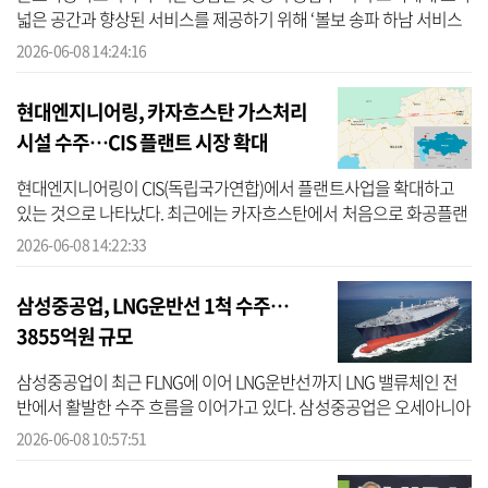
넓은 공간과 향상된 서비스를 제공하기 위해 ‘볼보 송파 하남 서비스
센터’를 확장 운영한다고 8일 밝혔다. 볼보자동차코리아 공식 딜러인
2026-06-08 14:24:16
...
현대엔지니어링, 카자흐스탄 가스처리
시설 수주…CIS 플랜트 시장 확대
현대엔지니어링이 CIS(독립국가연합)에서 플랜트사업을 확대하고
있는 것으로 나타났다. 최근에는 카자흐스탄에서 처음으로 화공플랜
트 프로젝트를 수주했다. 8일 건설업계에 따르면 현대엔지니어링은
2026-06-08 14:22:33
카자흐스...
삼성중공업, LNG운반선 1척 수주…
3855억원 규모
삼성중공업이 최근 FLNG에 이어 LNG운반선까지 LNG 밸류체인 전
반에서 활발한 수주 흐름을 이어가고 있다. 삼성중공업은 오세아니아
지역 선사로부터 LNG운반선 1척을 3855억원에 계약했다고 8일 공
2026-06-08 10:57:51
시했다. 이...