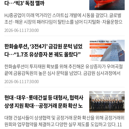
다…‘빅3’ 독점 깰까
HJ중공업이 미래 먹거리인 스마트십 개발에 시동을 걸었다. 글로벌
조선·해운 시장의 패러다임이 탈탄소를 넘어 디지털화·자율운항으
로 급격히 전환하는 가운데 체질 개선에 나선 것이다. HJ중공업은 자
2026-06-11 17:30:00
율운항 ...
한화솔루션, ‘3전4기’ 금감원 문턱 넘었
다…“1.7조 유상증자 본 궤도 올랐다”
한화솔루션이 투자재원 확보를 위해 추진해온 유상증자가 우여곡절
끝에 금융감독원의 높은 심사 문턱을 넘었다. 금감원 심사과정에서
조달 규모와 자금 사용계획을 둘러싼 진통 끝에 여러 차례 수정작업
2026-06-11 17:30:00
을 거치...
현대·대우·롯데건설 등 대형사, 협력사
상생 지원 확대…공정거래 문화 확산 노
력
대형 건설사들이 상생협력 및 공정거래 문화 확산을 위해 공정거래위
원회와 업무협약을 체결하고 다양한 실무 제도를 도입하고 있다. 11