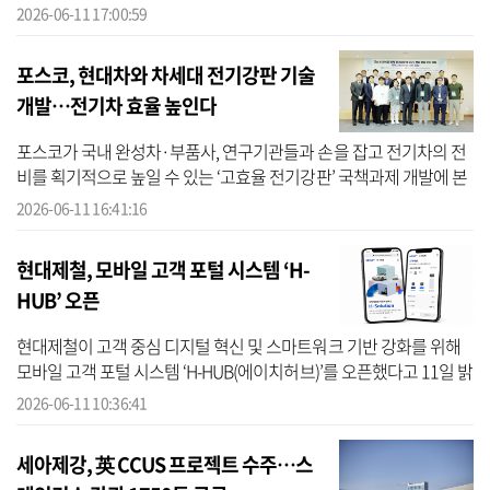
일 건설업계에 따르면 현대건설과 대우건설, 현대엔지니어링, 롯데건
2026-06-11 17:00:59
설, I...
포스코, 현대차와 차세대 전기강판 기술
개발…전기차 효율 높인다
포스코가 국내 완성차·부품사, 연구기관들과 손을 잡고 전기차의 전
비를 획기적으로 높일 수 있는 ‘고효율 전기강판’ 국책과제 개발에 본
격 착수했다. 포스코는 11일 포항산업과학연구원(RIST)에서 ‘규소 함
2026-06-11 16:41:16
량 ...
현대제철, 모바일 고객 포털 시스템 ‘H-
HUB’ 오픈
현대제철이 고객 중심 디지털 혁신 및 스마트워크 기반 강화를 위해
모바일 고객 포털 시스템 ‘H-HUB(에이치허브)’를 오픈했다고 11일 밝
혔다. H-HUB는 웹 기반으로 운영해오던 기존 고객 포털 시스템을 모
2026-06-11 10:36:41
바일...
세아제강, 英 CCUS 프로젝트 수주…스