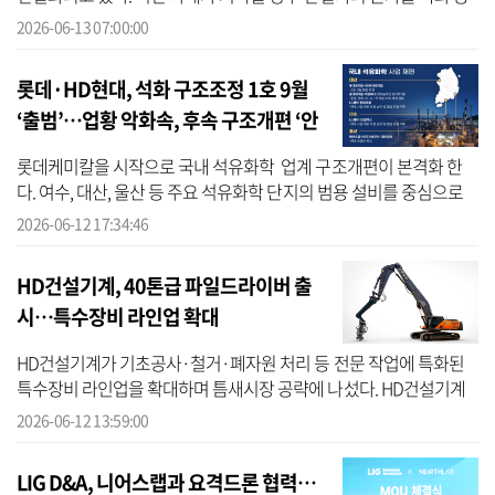
수익성 저하가 불가피할 전망이다. 12일 건설업계에 따르면 한국노
2026-06-13 07:00:00
총 ...
롯데·HD현대, 석화 구조조정 1호 9월
‘출범’…업황 악화속, 후속 구조개편 ‘안
개속’
롯데케미칼을 시작으로 국내 석유화학 업계 구조개편이 본격화 한
다. 여수, 대산, 울산 등 주요 석유화학 단지의 범용 설비를 중심으로
추가 구조조정 필요성이 제기되고 있지만, 롯데케미칼 이후 후속 사
2026-06-12 17:34:46
업 재...
HD건설기계, 40톤급 파일드라이버 출
시…특수장비 라인업 확대
HD건설기계가 기초공사·철거·폐자원 처리 등 전문 작업에 특화된
특수장비 라인업을 확대하며 틈새시장 공략에 나섰다. HD건설기계
는 최근 특수장비인 40톤급 디벨론 파일드라이버를 출시하고, 1·2호
2026-06-12 13:59:00
기를 고객...
LIG D&A, 니어스랩과 요격드론 협력…