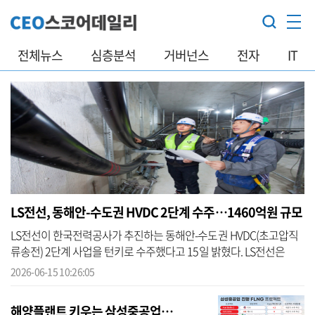
전체뉴스
심층분석
거버넌스
전자
IT
LS전선, 동해안-수도권 HVDC 2단계 수주…1460억원 규모
LS전선이 한국전력공사가 추진하는 동해안-수도권 HVDC(초고압직
류송전) 2단계 사업을 턴키로 수주했다고 15일 밝혔다. LS전선은
2024년 동해안-신가평 구간의 1단계 사업에 이어 이번 동해안-동서
2026-06-15 10:26:05
울 구간의 2...
해양플랜트 키우는 삼성중공업…