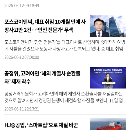
화한다. KAI는 11일(현지시간) 이탈리아 토리노에 위치한 GE Avio 본
2026-06-12 09:18:49
사...
포스코이앤씨, 대표 취임 10개월 만에 사
망사고만 2건…‘안전 전문가’ 무색
포스코이앤씨가 ‘안전 전문가’를 대표이사로 선임하며 중대재해 예방
에 사활을 걸었으나 노동자 사망사고가 반복되고 있다. 송 대표 취임
후 1년이 채 지나지 않은 시점에 신안산선 복선전철 건설현장에서만
2026-06-12 07:00:00
2명...
공정위, 고려아연 ‘해외 계열사 순환출
자’ 제재 착수
공정거래위원회가 고려아연의 해외 계열사 순환출자를 재점검하는
것으로 알려지면서 경영권 분쟁이 재점화할 조짐을 보인다. 11일 업
계에 따르면 공정위는 지난 4월 고려아연 측에 심사 보고서를 발송한
2026-06-11 22:13:21
것으...
HJ중공업, ‘스마트십’으로 체질 바꾼