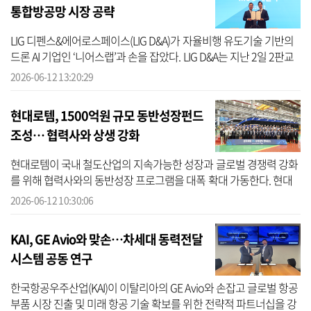
통합방공망 시장 공략
LIG 디펜스&에어로스페이스(LIG D&A)가 자율비행 유도기술 기반의
드론 AI 기업인 ‘니어스랩’과 손을 잡았다. LIG D&A는 지난 2일 2판교
하우스에서 신익현 LIG D&A 대표와 최재혁 니어스랩 대표 등 주요 관
2026-06-12 13:20:29
계자...
현대로템, 1500억원 규모 동반성장펀드
조성… 협력사와 상생 강화
현대로템이 국내 철도산업의 지속가능한 성장과 글로벌 경쟁력 강화
를 위해 협력사와의 동반성장 프로그램을 대폭 확대 가동한다. 현대
로템은 지난 11일 경남 창원공장에서 ‘2026 현대로템 레일솔루션 상
2026-06-12 10:30:06
생협력...
KAI, GE Avio와 맞손…차세대 동력전달
시스템 공동 연구
한국항공우주산업(KAI)이 이탈리아의 GE Avio와 손잡고 글로벌 항공
부품 시장 진출 및 미래 항공 기술 확보를 위한 전략적 파트너십을 강