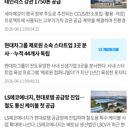
테인리스 강관 1750톤 공급
세아제강이 영국 정부 주도로 추진되는 CCUS(탄소포집·활용·저장)
프로젝트에 사용되는 고부가가치 강관 공급 계약을 체결하며 친환경
탈탄소 에너지 인프라 시장 공략에 박차를 가한다. 세아제강은 전 세
2026-06-11 09:54:22
계적...
현대차그룹 제로원 소속 스타트업 3곳 분
사…누적 44개사 독립
현대차그룹이 전도유망한 사내 신생기업 3곳을 분사한다. 사내 스타
트업 육성 프로그램 ‘제로원 컴퍼니빌더’가 지난 1년간 육성한 포지티
브플로와 웨어비, 자비스가 그 주인공이다. 11일 현대차그룹에 따르
2026-06-11 09:46:31
면 ...
LS에코에너지, 현대로템 공급망 진입…
철도 통신 케이블 첫 공급
LS에코에너지가 현대로템 공급망에 진입하며 철도용 특수 케이블 사
업 확대에 나선다. LS에코에너지는 베트남 생산법인 LSCV가 최근 현