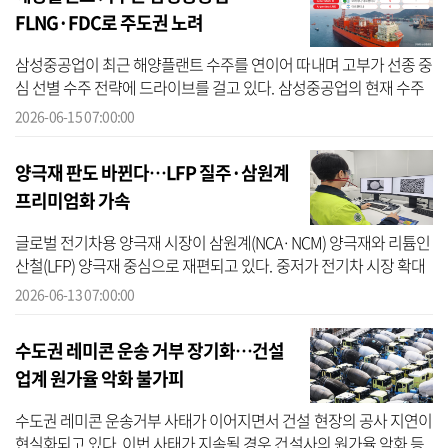
FLNG·FDC로 주도권 노려
삼성중공업이 최근 해양플랜트 수주를 연이어 따내며 고부가 선종 중
심 선별 수주 전략에 드라이브를 걸고 있다. 삼성중공업의 현재 수주
목표 달성률은 70% 수준으로, FLNG(부유식 액화천연가스 생산설비)
2026-06-15 07:00:00
등의 ...
양극재 판도 바뀐다…LFP 질주·삼원계
프리미엄화 가속
글로벌 전기차용 양극재 시장이 삼원계(NCA·NCM) 양극재와 리튬인
산철(LFP) 양극재 중심으로 재편되고 있다. 중저가 전기차 시장 확대
에 힘입어 LFP 양극재 채택이 빠르게 늘어나는 가운데, 장거리 주행
2026-06-13 07:00:00
과 고출...
수도권 레미콘 운송 거부 장기화…건설
업계 원가율 악화 불가피
수도권 레미콘 운송거부 사태가 이어지면서 건설 현장의 공사 지연이
현실화되고 있다. 이번 사태가 지속될 경우 건설사의 원가율 악화 등