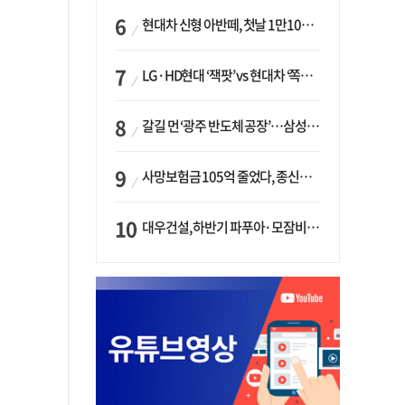
현대차 신형 아반떼, 첫날 1만1094대 계약…역대 최고치 경신
LG·HD현대 ‘잭팟’ vs 현대차 ‘쪽박’…글로벌 사모펀드, 韓 대기업 투자 ‘희비’
갈길 먼 ‘광주 반도체 공장’…삼성·SK, ‘주 52시간제’ 규제 해소 ‘공방’
사망보험금 105억 줄었다, 종신보험·유동화 동시에 ‘주춤’…신한라이프는 401억 급증
대우건설, 하반기 파푸아·모잠비크 LNG 플랜트 수주 가시권…수주목표 27조로 샹향