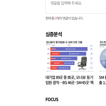
현재 총
0
개의 댓글이 있습니다.
심층분석
대기업 89곳 중 85곳, 오너家 등기
SM 
임원 겸직…BS 46곳·SM 45곳 ‘족
출 1
벌경영’ 고착화
·3위
FOCUS