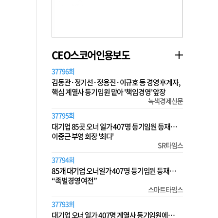
CEO스코어인용보도
37796회
김동관·정기선·정용진·이규호 등 경영 후계자,
핵심 계열사 등기임원 맡아 '책임경영' 앞장
녹색경제신문
37795회
대기업 85곳 오너 일가 407명 등기임원 등재…
이중근 부영 회장 '최다'
SR타임스
37794회
85개 대기업 오너일가 407명 등기임원 등재…
“족벌경영 여전”
스마트타임스
37793회
대기업 오너 일가 407명 계열사 등기임원에…