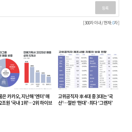
등록
[ 300자 이내 / 현재:
0
자 ]
품은 카카오, 지난해 '엔터' 매
고위공직자 車 4대 중 3대는 ‘국
.2조원 '국내 1위'…2위 하이브
산’…절반 ‘현대’·최다 ‘그랜저’
 JYP 순