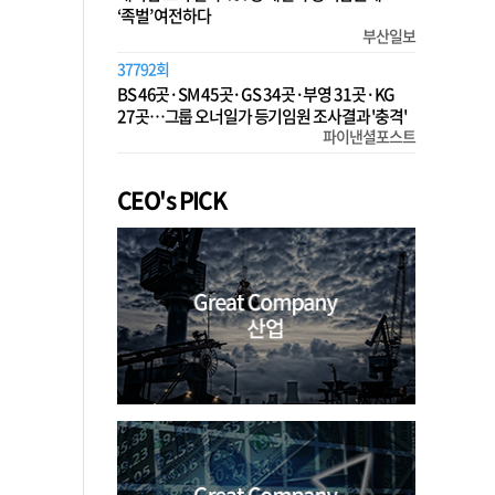
‘족벌’ 여전하다
부산일보
37792회
BS 46곳·SM 45곳·GS 34곳·부영 31곳·KG
27곳…그룹 오너일가 등기임원 조사결과 '충격'
파이낸셜포스트
CEO's PICK