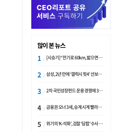
많이 본 뉴스
[시승기] “전기로 60km, 밟으면 462마력”…볼보 XC60 T8의 두 얼굴
삼성, 2년 만에 ‘갤럭시 핏4’ 선보이나…웨어러블 생태계 확장 ‘시동’
2차 국민성장펀드 운용 경쟁에 33개사 몰렸다…신한·하나 등 새 얼굴 대거 합류
금융권 오너 3세, 승계 시계 빨라지나…한국투자 ‘속도’·미래에셋·메리츠는 ‘거리두기’
위기의 ‘K-석화’, 검찰 ‘담합’ 수사 착수…“LG·한화·롯데 등 7개 업체, 8개 제품 가격 담합”