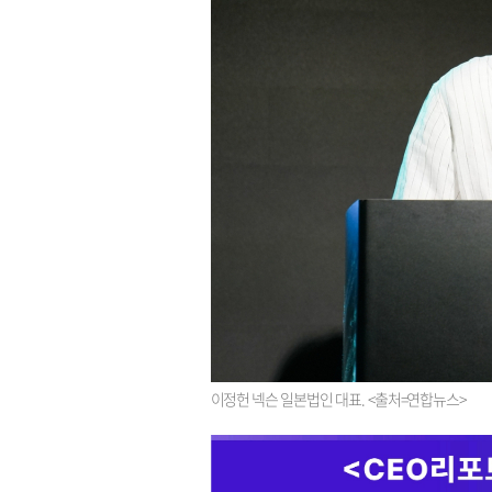
이정헌 넥슨 일본법인 대표. <출처=연합뉴스>