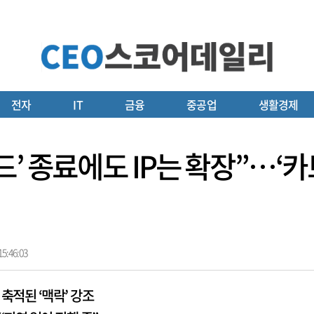
전자
IT
금융
중공업
생활경제
드’ 종료에도 IP는 확장”…‘
5:46:03
 축적된 ‘맥락’ 강조