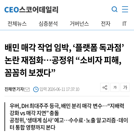
전체뉴스
심층분석
거버넌스
전자
IT
배민 매각 작업 임박, ‘플랫폼 독과점’
논란 재점화…공정위 “소비자 피해,
꼼꼼히 보겠다”
진채연 기자
입력 2026-06-11 17:37:10
우버, DH 최대주주 등극, 배민 분리 매각 변수…“지배력
강화 vs 매각 지연” 충돌
공정위, ‘생태계 심사’ 예고…수수료·노출 알고리즘·데이
터 통합 영향까지 본다