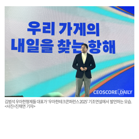
김범석 우아한형제들 대표가 ‘우아한테크콘퍼런스2025’ 기조연설에서 발언하는 모습.
<사진=진채연 기자>