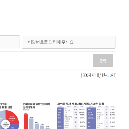
등록
[ 300자 이내 / 현재:
0
자 ]