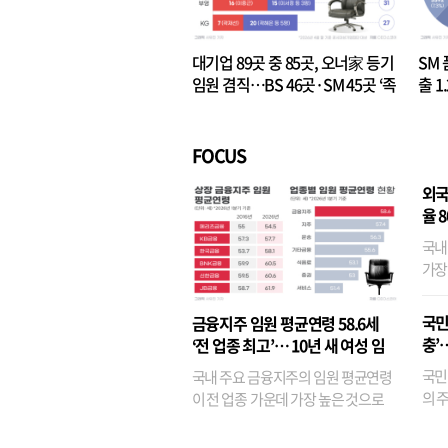
대기업 89곳 중 85곳, 오너家 등기
SM 
임원 겸직…BS 46곳·SM 45곳 ‘족
출 1
벌경영’ 고착화
·3위
FOCUS
외국
율 
국내
가장
반면
융이
국민
금융지주 임원 평균연령 58.6세
기관
충’
‘전 업종 최고’… 10년 새 여성 임
원은 14배 껑충
국민
국내 주요 금융지주의 임원 평균연령
의 주
이 전 업종 가운데 가장 높은 것으로
가까
나타났다. 금융업 특유의 경험 중심 인
가 
사와 내부 승진 문화가 이어지면서 10