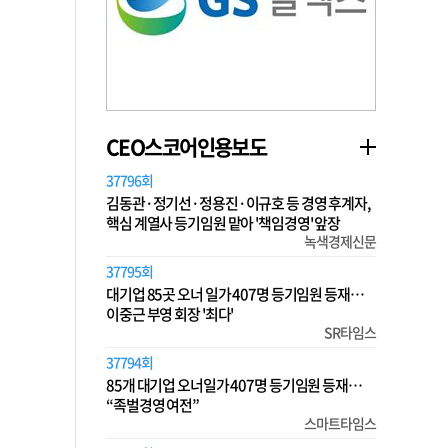
CEO스코어인용보도
37796회
김동관·정기선·정용진·이규호 등 경영 후계자,
핵심 계열사 등기임원 맡아 '책임경영' 앞장
녹색경제신문
37795회
대기업 85곳 오너 일가 407명 등기임원 등재…
이중근 부영 회장 '최다'
SR타임스
37794회
85개 대기업 오너일가 407명 등기임원 등재…
“족벌경영 여전”
스마트타임스