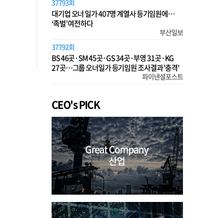
37793회
대기업 오너 일가 407명 계열사 등기임원에…
‘족벌’ 여전하다
부산일보
37792회
BS 46곳·SM 45곳·GS 34곳·부영 31곳·KG
27곳…그룹 오너일가 등기임원 조사결과 '충격'
파이낸셜포스트
CEO's PICK