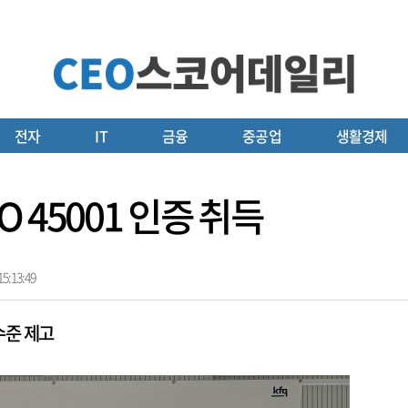
전자
IT
금융
중공업
생활경제
 45001 인증 취득
5:13:49
수준 제고