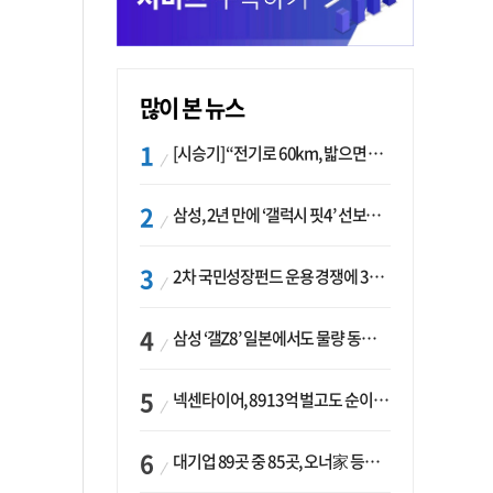
많이 본 뉴스
[시승기] “전기로 60km, 밟으면 462마력”…볼보 XC60 T8의 두 얼굴
삼성, 2년 만에 ‘갤럭시 핏4’ 선보이나…웨어러블 생태계 확장 ‘시동’
2차 국민성장펀드 운용 경쟁에 33개사 몰렸다…신한·하나 등 새 얼굴 대거 합류
삼성 ‘갤Z8’ 일본에서도 물량 동났다…애플 참전 앞두고 선두 수성 ‘시험대’
넥센타이어, 8913억 벌고도 순이익 2억…유럽 세부담에 이익 증발
대기업 89곳 중 85곳, 오너家 등기임원 겸직…BS 46곳·SM 45곳 ‘족벌경영’ 고착화