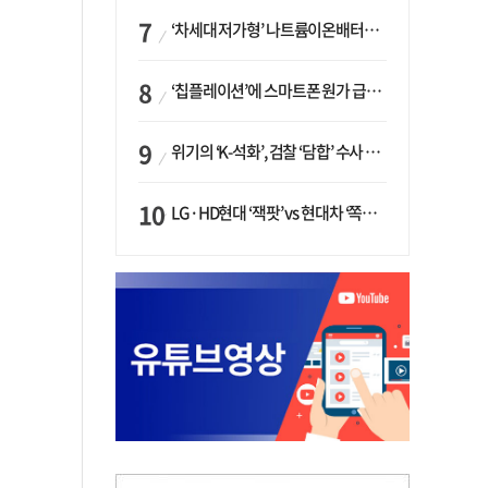
‘차세대 저가형’ 나트륨이온배터리 시대 오나…LG화학·에코프로, 상용화 속도낸다
‘칩플레이션’에 스마트폰 원가 급등…삼성전자, ‘엑시노스’ 채택 확대하나
위기의 ‘K-석화’, 검찰 ‘담합’ 수사 착수…“LG·한화·롯데 등 7개 업체, 8개 제품 가격 담합”
LG·HD현대 ‘잭팟’ vs 현대차 ‘쪽박’…글로벌 사모펀드, 韓 대기업 투자 ‘희비’