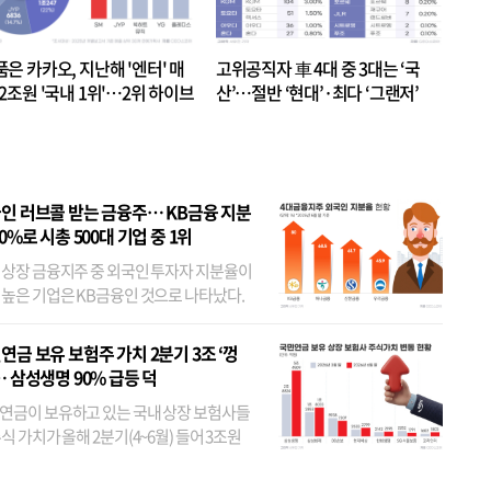
품은 카카오, 지난해 '엔터' 매
고위공직자 車 4대 중 3대는 ‘국
.2조원 '국내 1위'…2위 하이브
산’…절반 ‘현대’·최다 ‘그랜저’
 JYP 순
인 러브콜 받는 금융주… KB금융 지분
80%로 시총 500대 기업 중 1위
 상장 금융지주 중 외국인 투자자 지분율이
 높은 기업은 KB금융인 것으로 나타났다.
 외국인 지분율이 가장 낮은 곳은 메리츠금
었다. 특히 KB금융은 지난달 말 기준 해외
연금 보유 보험주 가치 2분기 3조 ‘껑
투자자 지분율이...
… 삼성생명 90% 급등 덕
연금이 보유하고 있는 국내 상장 보험사들
식 가치가 올해 2분기(4~6월) 들어 3조원
이 불어난 것으로 집계됐다. 삼성생명 주가
이 기간 90% 가까이 치솟으면서 전체 증가분