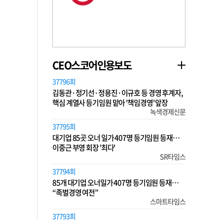
CEO스코어인용보도
37796회
김동관·정기선·정용진·이규호 등 경영 후계자,
핵심 계열사 등기임원 맡아 '책임경영' 앞장
녹색경제신문
37795회
대기업 85곳 오너 일가 407명 등기임원 등재…
이중근 부영 회장 '최다'
SR타임스
37794회
85개 대기업 오너일가 407명 등기임원 등재…
“족벌경영 여전”
스마트타임스
37793회