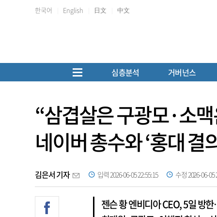
한국어
English
日文
中文
심층분석
거버넌스
“삼겹살은 구광모·소맥은
네이버 총수와 ‘홍대 결의
김은서 기자
입력 2026-06-05 22:55:15
수정 2026-06-05 2
젠슨 황 엔비디아 CEO, 5일 방