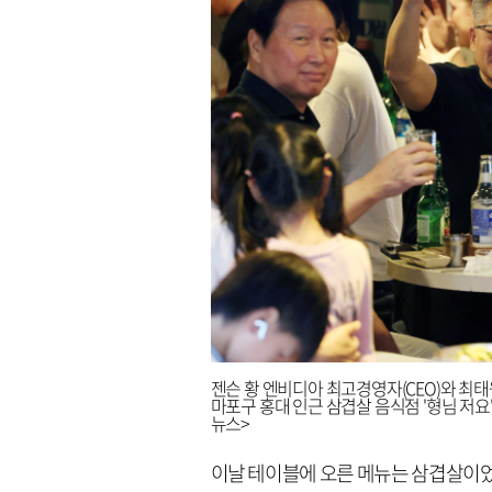
젠슨 황 엔비디아 최고경영자(CEO)와 최태원
마포구 홍대 인근 삼겹살 음식점 '형님 저요
뉴스>
이날 테이블에 오른 메뉴는 삼겹살이었다