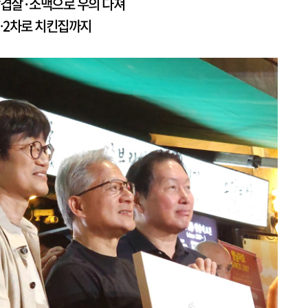
겹살·소맥으로 우의 다져
…2차로 치킨집까지