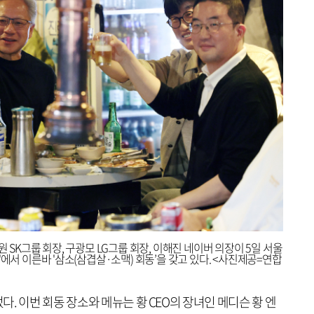
 SK그룹 회장, 구광모 LG그룹 회장, 이해진 네이버 의장이 5일 서울
'에서 이른바 '삼소(삼겹살·소맥) 회동’을 갖고 있다. <사진제공=연합
. 이번 회동 장소와 메뉴는 황 CEO의 장녀인 메디슨 황 엔