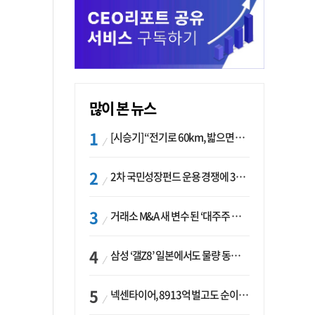
많이 본 뉴스
[시승기] “전기로 60km, 밟으면 462마력”…볼보 XC60 T8의 두 얼굴
2차 국민성장펀드 운용 경쟁에 33개사 몰렸다…신한·하나 등 새 얼굴 대거 합류
거래소 M&A 새 변수 된 ‘대주주 심사’…네이버·두나무 결합도 영향권
삼성 ‘갤Z8’ 일본에서도 물량 동났다…애플 참전 앞두고 선두 수성 ‘시험대’
넥센타이어, 8913억 벌고도 순이익 2억…유럽 세부담에 이익 증발