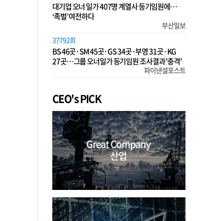
대기업 오너 일가 407명 계열사 등기임원에…
‘족벌’ 여전하다
부산일보
37792회
BS 46곳·SM 45곳·GS 34곳·부영 31곳·KG
27곳…그룹 오너일가 등기임원 조사결과 '충격'
파이낸셜포스트
CEO's PICK