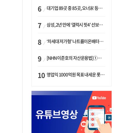
대기업 89곳 중 85곳, 오너家 등기임원 겸직…BS 46곳·SM 45곳 ‘족벌경영’ 고착화
삼성, 2년 만에 ‘갤럭시 핏4’ 선보이나…웨어러블 생태계 확장 ‘시동’
‘차세대 저가형’ 나트륨이온배터리 시대 오나…LG화학·에코프로, 상용화 속도낸다
[NHN 이준호의 자산운용법]①이니시오·JLC ‘부동산’-JLC파트너스 ‘투자’…“부동산 담보대출로 투자재원 확보”
영업익 1000억원 목표 내세운 롯데마트…하반기 ‘오카도’ 시험대