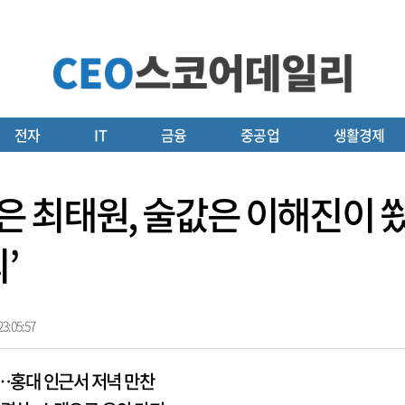
전자
IT
금융
중공업
생활경제
 최태원, 술값은 이해진이 쐈다
’
3:05:57
한…홍대 인근서 저녁 만찬