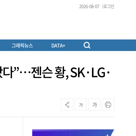
2026-08-07
로그인
그래픽뉴스
DATA+
”…젠슨 황, SK·LG·
가
가