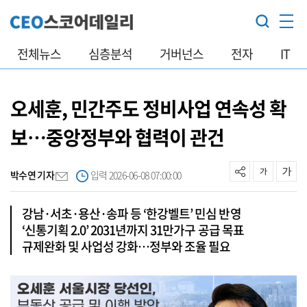
전체뉴스
심층분석
거버넌스
전자
IT
오세훈, 민간주도 정비사업 연속성 확
보…중앙정부와 협력이 관건
박수연 기자
입력 2026-06-08 07:00:00
강남·서초·용산·송파 등 ‘한강벨트’ 민심 반영
‘신통기획 2.0’ 2031년까지 31만가구 공급 목표
규제완화 및 사업성 강화…정부와 조율 필요