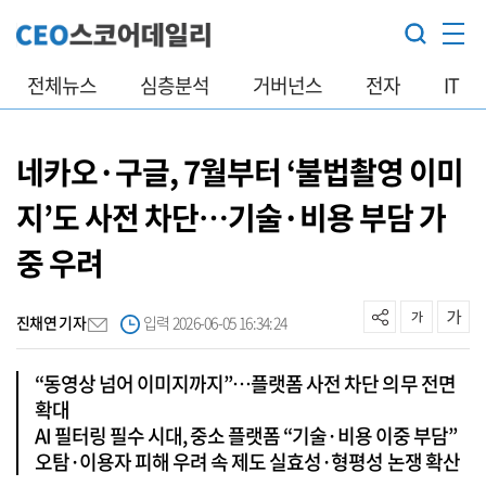
전체뉴스
심층분석
거버넌스
전자
IT
네카오·구글, 7월부터 ‘불법촬영 이미
지’도 사전 차단…기술·비용 부담 가
중 우려
진채연 기자
입력 2026-06-05 16:34:24
“동영상 넘어 이미지까지”…플랫폼 사전 차단 의무 전면
확대
AI 필터링 필수 시대, 중소 플랫폼 “기술·비용 이중 부담”
오탐·이용자 피해 우려 속 제도 실효성·형평성 논쟁 확산