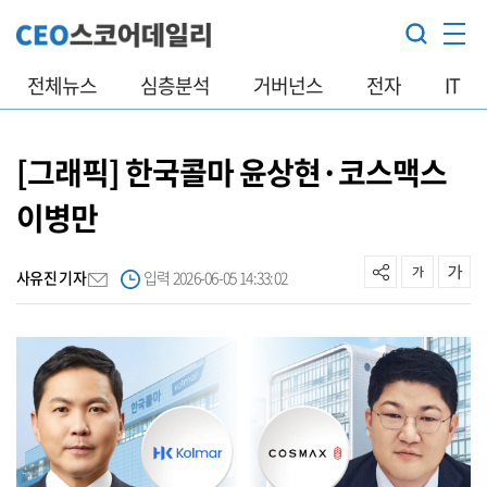
전체뉴스
심층분석
거버넌스
전자
IT
[그래픽] 한국콜마 윤상현·코스맥스
이병만
사유진 기자
입력 2026-06-05 14:33:02