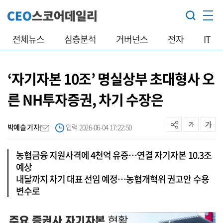
전체뉴스
심층분석
거버넌스
전자
IT
‘자기자본 10조’ 명실상부 초대형사 오
른 NH투자증권, 차기 수장은
박예슬 기자
입력 2026-06-04 17:22:50
농협금융 지원사격에 4천억 유증…연결 자기자본 10.3조
예상
내달까지 차기 대표 선임 예정…농협개혁위 권고안 수용
변수로