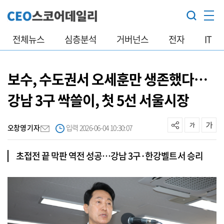
전체뉴스
심층분석
거버넌스
전자
IT
보수, 수도권서 오세훈만 생존했다…
강남 3구 싹쓸이, 첫 5선 서울시장
오창영 기자
입력 2026-06-04 10:30:07
초접전 끝 막판 역전 성공…강남 3구·한강벨트서 승리