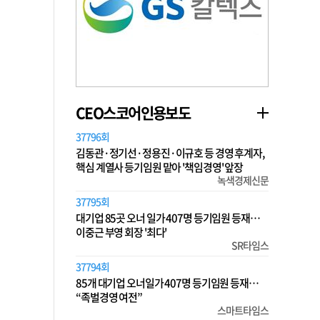
CEO스코어인용보도
37796회
김동관·정기선·정용진·이규호 등 경영 후계자,
핵심 계열사 등기임원 맡아 '책임경영' 앞장
녹색경제신문
37795회
대기업 85곳 오너 일가 407명 등기임원 등재…
이중근 부영 회장 '최다'
SR타임스
37794회
85개 대기업 오너일가 407명 등기임원 등재…
“족벌경영 여전”
스마트타임스