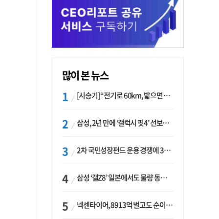
많이 본 뉴스
[시승기] “전기로 60km, 밟으면 462마력”…볼보 XC60 T8의 두 얼굴
삼성, 2년 만에 ‘갤럭시 핏4’ 선보이나…웨어러블 생태계 확장 ‘시동’
2차 국민성장펀드 운용 경쟁에 33개사 몰렸다…신한·하나 등 새 얼굴 대거 합류
삼성 ‘갤Z8’ 일본에서도 물량 동났다…애플 참전 앞두고 선두 수성 ‘시험대’
넥센타이어, 8913억 벌고도 순이익 2억…유럽 세부담에 이익 증발