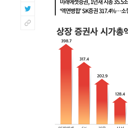
미래에셋증권, 1년새 시총 35.5조
‘액면병합’ SK증권 317.4%…