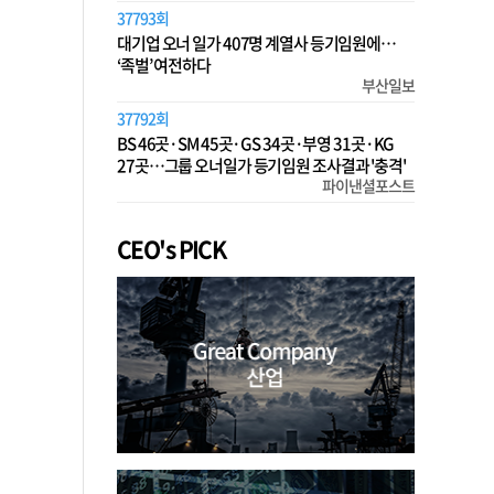
37793회
대기업 오너 일가 407명 계열사 등기임원에…
‘족벌’ 여전하다
부산일보
37792회
BS 46곳·SM 45곳·GS 34곳·부영 31곳·KG
27곳…그룹 오너일가 등기임원 조사결과 '충격'
파이낸셜포스트
CEO's PICK