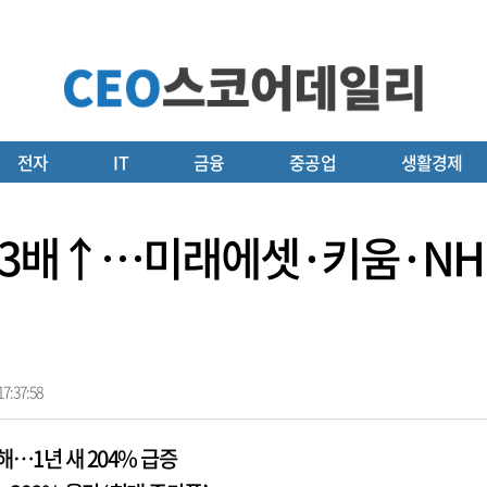
전자
IT
금융
중공업
생활경제
새 3배↑…미래에셋·키움·NH
7:37:58
달해…1년 새 204% 급증