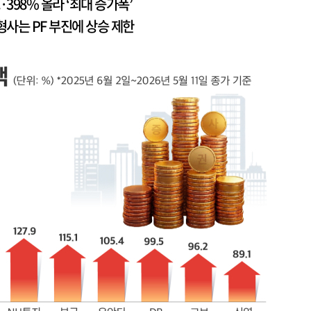
·398% 올라 ‘최대 증가폭’
소형사는 PF 부진에 상승 제한