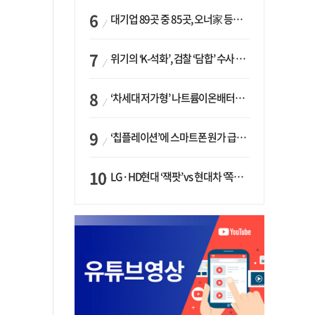
대기업 89곳 중 85곳, 오너家 등기임원 겸직…BS 46곳·SM 45곳 ‘족벌경영’ 고착화
위기의 ‘K-석화’, 검찰 ‘담합’ 수사 착수…“LG·한화·롯데 등 7개 업체, 8개 제품 가격 담합”
‘차세대 저가형’ 나트륨이온배터리 시대 오나…LG화학·에코프로, 상용화 속도낸다
‘칩플레이션’에 스마트폰 원가 급등…삼성전자, ‘엑시노스’ 채택 확대하나
LG·HD현대 ‘잭팟’ vs 현대차 ‘쪽박’…글로벌 사모펀드, 韓 대기업 투자 ‘희비’