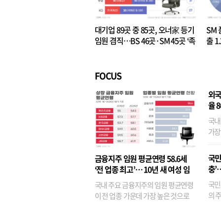
대기업 89곳 중 85곳, 오너家 등기
SM 
임원 겸직…BS 46곳·SM 45곳 ‘족
출 1
벌경영’ 고착화
·3위
FOCUS
외국
율 
국내
가장
반면
융이
국민
금융지주 임원 평균연령 58.6세
기관
충’
‘전 업종 최고’… 10년 새 여성 임
원은 14배 껑충
국민
국내 주요 금융지주의 임원 평균연령
의 주
이 전 업종 가운데 가장 높은 것으로
가까
나타났다. 금융업 특유의 경험 중심 인
가 
사와 내부 승진 문화가 이어지면서 10