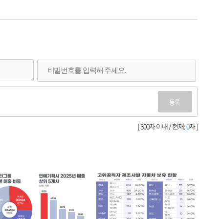
등록
[ 300자 이내 / 현재:
0
자 ]