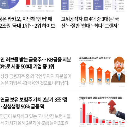
품은 카카오, 지난해 '엔터' 매
고위공직자 車 4대 중 3대는 ‘국
.2조원 '국내 1위'…2위 하이브
산’…절반 ‘현대’·최다 ‘그랜저’
 JYP 순
인 러브콜 받는 금융주… KB금융 지분
80%로 시총 500대 기업 중 1위
 상장 금융지주 중 외국인 투자자 지분율이
 높은 기업은 KB금융인 것으로 나타났다.
 외국인 지분율이 가장 낮은 곳은 메리츠금
었다. 특히 KB금융은 지난달 말 기준 해외
연금 보유 보험주 가치 2분기 3조 ‘껑
투자자 지분율이...
… 삼성생명 90% 급등 덕
연금이 보유하고 있는 국내 상장 보험사들
식 가치가 올해 2분기(4~6월) 들어 3조원
이 불어난 것으로 집계됐다. 삼성생명 주가
이 기간 90% 가까이 치솟으면서 전체 증가분