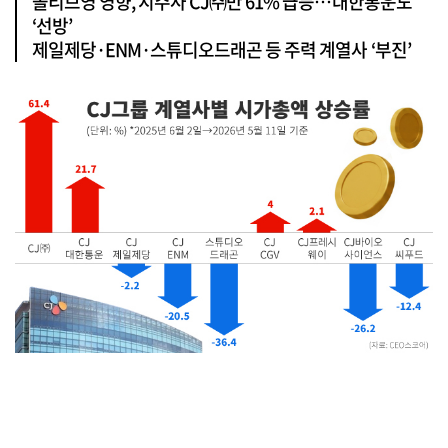
올리브영 영향, 지주사 CJ㈜만 61% 급등…대한통운도
‘선방’
제일제당·ENM·스튜디오드래곤 등 주력 계열사 ‘부진’