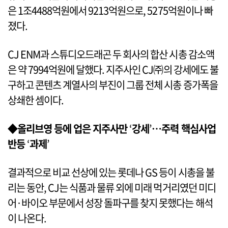
은 1조4488억원에서 9213억원으로, 5275억원이나 빠
졌다.
CJ ENM과 스튜디오드래곤 두 회사의 합산 시총 감소액
은 약 7994억원에 달했다. 지주사인 CJ㈜의 강세에도 불
구하고 콘텐츠 계열사의 부진이 그룹 전체 시총 증가폭을
상쇄한 셈이다.
◆올리브영 등에 업은 지주사만
‘
강세
’
…주력 핵심사업
반등
‘
과제
’
결과적으로 비교 선상에 있는 롯데나 GS 등이 시총을 불
리는 동안, CJ는 식품과 물류 외에 미래 먹거리였던 미디
어·바이오 부문에서 성장 돌파구를 찾지 못했다는 해석
이 나온다.