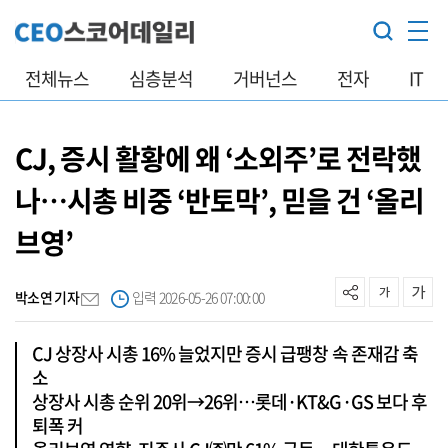
전체뉴스
심층분석
거버넌스
전자
IT
CJ, 증시 활황에 왜 ‘소외주’로 전락했
나…시총 비중 ‘반토막’, 믿을 건 ‘올리
브영’
박소연 기자
입력 2026-05-26 07:00:00
CJ 상장사 시총 16% 늘었지만 증시 급팽창 속 존재감 축
소
상장사 시총 순위 20위→26위…롯데·KT&G·GS 보다 후
퇴폭 커