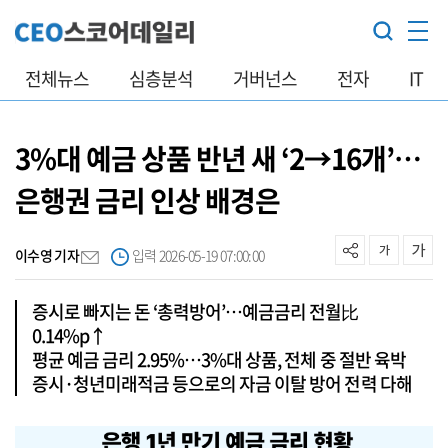
전체뉴스
심층분석
거버넌스
전자
IT
3%대 예금 상품 반년 새 ‘2→16개’…
은행권 금리 인상 배경은
이수영 기자
입력 2026-05-19 07:00:00
증시로 빠지는 돈 ‘총력방어’…예금금리 전월比
0.14%p↑
평균 예금 금리 2.95%…3%대 상품, 전체 중 절반 육박
증시·청년미래적금 등으로의 자금 이탈 방어 전력 다해