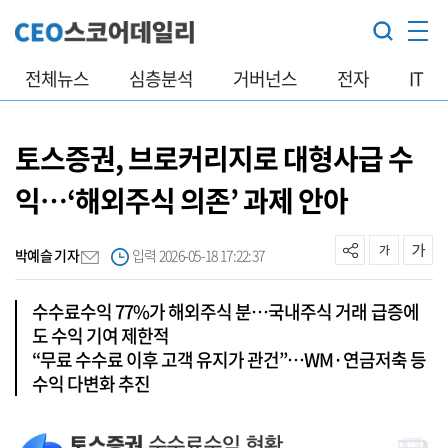
전체뉴스
심층분석
거버넌스
전자
IT
토스증권, 브로커리지로 대형사급 수
익…‘해외주식 의존’ 과제 안아
박예슬 기자
입력 2026-05-18 17:22:37
수수료수익 77%가 해외주식 분…국내주식 거래 급증에
도 수익 기여 제한적
“무료 수수료 이후 고객 유지가 관건”…WM·연금저축 등
수익 다변화 추진