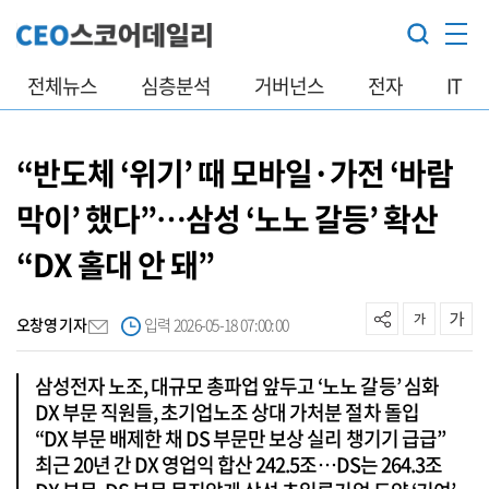
전체뉴스
심층분석
거버넌스
전자
IT
“반도체 ‘위기’ 때 모바일·가전 ‘바람
막이’ 했다”…삼성 ‘노노 갈등’ 확산
“DX 홀대 안 돼”
오창영 기자
입력 2026-05-18 07:00:00
삼성전자 노조, 대규모 총파업 앞두고 ‘노노 갈등’ 심화
DX 부문 직원들, 초기업노조 상대 가처분 절차 돌입
“DX 부문 배제한 채 DS 부문만 보상 실리 챙기기 급급”
최근 20년 간 DX 영업익 합산 242.5조…DS는 264.3조