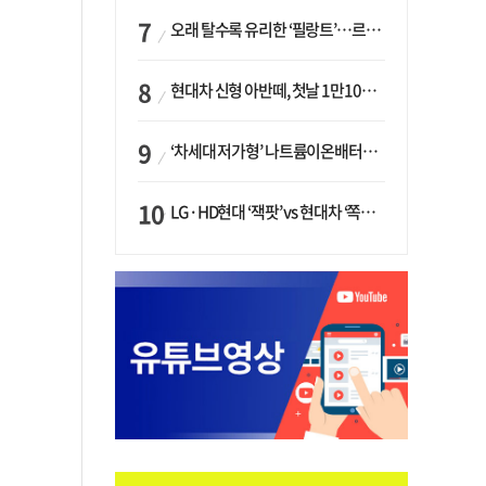
오래 탈수록 유리한 ‘필랑트’…르노코리아, 5년 뒤 잔존가치 53% 보장
현대차 신형 아반떼, 첫날 1만1094대 계약…역대 최고치 경신
‘차세대 저가형’ 나트륨이온배터리 시대 오나…LG화학·에코프로, 상용화 속도낸다
LG·HD현대 ‘잭팟’ vs 현대차 ‘쪽박’…글로벌 사모펀드, 韓 대기업 투자 ‘희비’