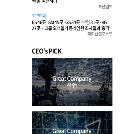
‘족벌’ 여전하다
부산일보
37792회
BS 46곳·SM 45곳·GS 34곳·부영 31곳·KG
27곳…그룹 오너일가 등기임원 조사결과 '충격'
파이낸셜포스트
CEO's PICK