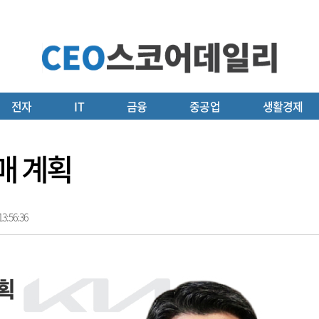
전자
IT
금융
중공업
생활경제
매 계획
3:56:36