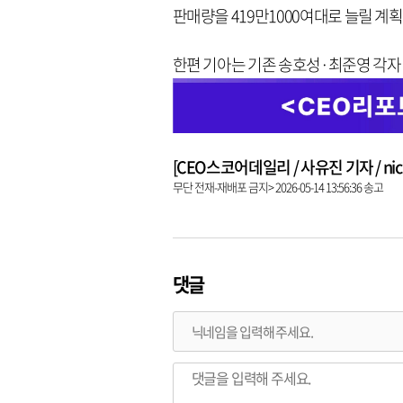
판매량을 419만1000여대로 늘릴 계획
한편 기아는 기존 송호성·최준영 각자
[CEO스코어데일리 / 사유진 기자 / nick3
무단 전재-재배포 금지> 2026-05-14 13:56:36 송고
댓글