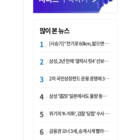
많이 본 뉴스
[시승기] “전기로 60km, 밟으면 462마력”…볼보 XC60 T8의 두 얼굴
삼성, 2년 만에 ‘갤럭시 핏4’ 선보이나…웨어러블 생태계 확장 ‘시동’
2차 국민성장펀드 운용 경쟁에 33개사 몰렸다…신한·하나 등 새 얼굴 대거 합류
삼성 ‘갤Z8’ 일본에서도 물량 동났다…애플 참전 앞두고 선두 수성 ‘시험대’
위기의 ‘K-석화’, 검찰 ‘담합’ 수사 착수…“LG·한화·롯데 등 7개 업체, 8개 제품 가격 담합”
금융권 오너 3세, 승계 시계 빨라지나…한국투자 ‘속도’·미래에셋·메리츠는 ‘거리두기’