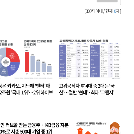
[ 300자 이내 / 현재:
0
자 ]
품은 카카오, 지난해 '엔터' 매
고위공직자 車 4대 중 3대는 ‘국
.2조원 '국내 1위'…2위 하이브
산’…절반 ‘현대’·최다 ‘그랜저’
 JYP 순
인 러브콜 받는 금융주… KB금융 지분
80%로 시총 500대 기업 중 1위