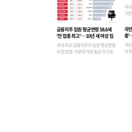
국내
가장
반면
융이
국민
금융지주 임원 평균연령 58.6세
기관
충’
‘전 업종 최고’… 10년 새 여성 임
원은 14배 껑충
국민
국내 주요 금융지주의 임원 평균연령
의 주
이 전 업종 가운데 가장 높은 것으로
가까
나타났다. 금융업 특유의 경험 중심 인
가 
사와 내부 승진 문화가 이어지면서 10
의 대
년새 임원의 평균연령이 높아졌으며,
평균연령이 60대를 기...