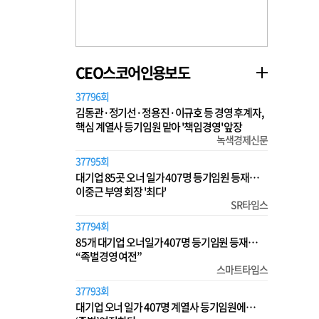
CEO스코어인용보도
37796회
김동관·정기선·정용진·이규호 등 경영 후계자,
핵심 계열사 등기임원 맡아 '책임경영' 앞장
녹색경제신문
37795회
대기업 85곳 오너 일가 407명 등기임원 등재…
이중근 부영 회장 '최다'
SR타임스
37794회
85개 대기업 오너일가 407명 등기임원 등재…
“족벌경영 여전”
스마트타임스
37793회
대기업 오너 일가 407명 계열사 등기임원에…