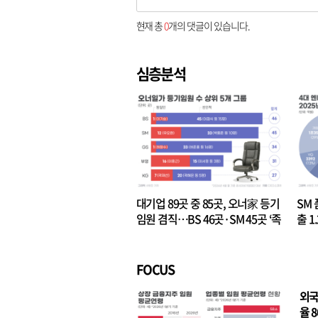
현재 총
0
개의 댓글이 있습니다.
심층분석
대기업 89곳 중 85곳, 오너家 등기
SM 
임원 겸직…BS 46곳·SM 45곳 ‘족
출 1
벌경영’ 고착화
·3위
FOCUS
외국
율 