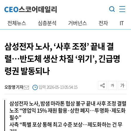
전체뉴스
심층분석
거버넌스
전자
IT
삼성전자 노사, ‘사후 조정’ 끝내 결
렬…반도체 생산 차질 ‘위기’, 긴급명
령권 발동되나
오창영 기자
입력 2026-05-13 05:54:15
삼성전자 노사, 밤샘 마라톤 협상 불구 끝내 사후 조정 결렬
노조 “영업익 15% 재원 활용·상한 폐지…투명화·제도화
필수”
사측 “특별 포상 통해 최고 수준 보상…제도화하는 건 무