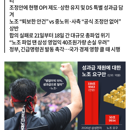
리”
조정안에 현행 OPI 제도·상한 유지 및 DS 특별 성과급 담
겨
노조 “퇴보한 안건” vs 중노위·사측 “공식 조정안 없어”
상반
합의 실패로 21일부터 18일 간 대규모 총파업 위기
“노조 파업 땐 삼성 영업익 40조원가량 손실 우려”
정부, 긴급명령권 발동 촉각…국가 경제 영향 클 때 시행