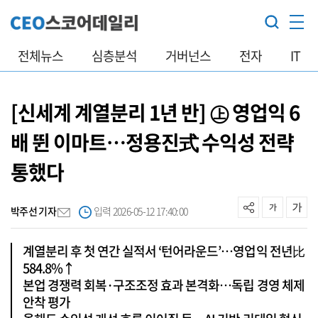
전체뉴스
심층분석
거버넌스
전자
IT
[신세계 계열분리 1년 반] ㊤ 영업익 6
배 뛴 이마트…정용진式 수익성 전략
통했다
박주선 기자
입력 2026-05-12 17:40:00
계열분리 후 첫 연간 실적서 ‘턴어라운드’…영업익 전년比
584.8%↑
본업 경쟁력 회복·구조조정 효과 본격화…독립 경영 체제
안착 평가