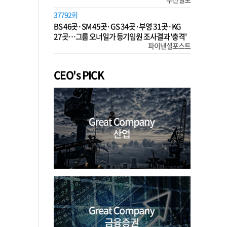
37792회
BS 46곳·SM 45곳·GS 34곳·부영 31곳·KG
27곳…그룹 오너일가 등기임원 조사결과 '충격'
파이낸셜포스트
CEO's PICK