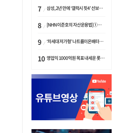
삼성, 2년 만에 ‘갤럭시 핏4’ 선보이나…웨어러블 생태계 확장 ‘시동’
[NHN 이준호의 자산운용법]①이니시오·JLC ‘부동산’-JLC파트너스 ‘투자’…“부동산 담보대출로 투자재원 확보”
‘차세대 저가형’ 나트륨이온배터리 시대 오나…LG화학·에코프로, 상용화 속도낸다
영업익 1000억원 목표 내세운 롯데마트…하반기 ‘오카도’ 시험대