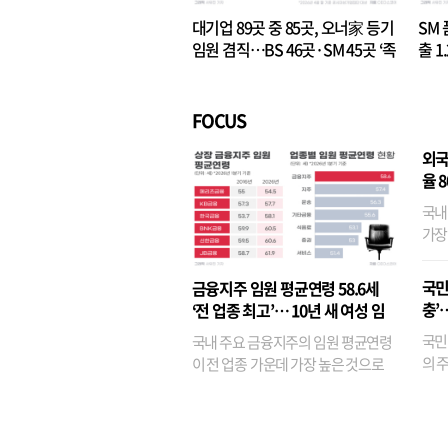
대기업 89곳 중 85곳, 오너家 등기
SM 
임원 겸직…BS 46곳·SM 45곳 ‘족
출 1
벌경영’ 고착화
·3위
FOCUS
외국
율 
국내
가장
반면
융이
국민
금융지주 임원 평균연령 58.6세
기관
충’
‘전 업종 최고’… 10년 새 여성 임
원은 14배 껑충
국민
국내 주요 금융지주의 임원 평균연령
의 주
이 전 업종 가운데 가장 높은 것으로
가까
나타났다. 금융업 특유의 경험 중심 인
가 
사와 내부 승진 문화가 이어지면서 10
의 대
년새 임원의 평균연령이 높아졌으며,