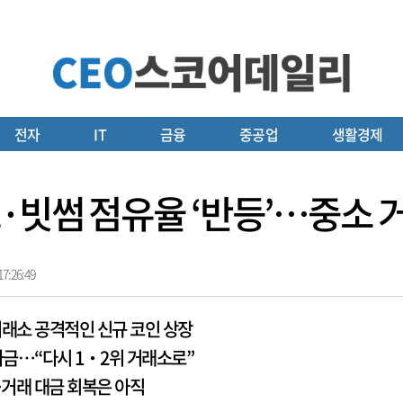
전자
IT
금융
중공업
생활경제
·빗썸 점유율 ‘반등’…중소 
7:26:49
거래소 공격적인 신규 코인 상장
자금…“다시 1‧2위 거래소로”
…거래 대금 회복은 아직