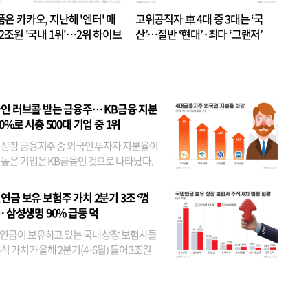
품은 카카오, 지난해 '엔터' 매
고위공직자 車 4대 중 3대는 ‘국
.2조원 '국내 1위'…2위 하이브
산’…절반 ‘현대’·최다 ‘그랜저’
 JYP 순
인 러브콜 받는 금융주… KB금융 지분
80%로 시총 500대 기업 중 1위
 상장 금융지주 중 외국인 투자자 지분율이
 높은 기업은 KB금융인 것으로 나타났다.
 외국인 지분율이 가장 낮은 곳은 메리츠금
었다. 특히 KB금융은 지난달 말 기준 해외
연금 보유 보험주 가치 2분기 3조 ‘껑
투자자 지분율이...
… 삼성생명 90% 급등 덕
연금이 보유하고 있는 국내 상장 보험사들
식 가치가 올해 2분기(4~6월) 들어 3조원
이 불어난 것으로 집계됐다. 삼성생명 주가
이 기간 90% 가까이 치솟으면서 전체 증가분
부분을 책임진 덕...