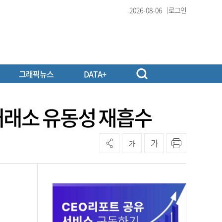
2026-08-06
로그인
그래픽뉴스
DATA+
거래소 유동성 재흡수
가
가