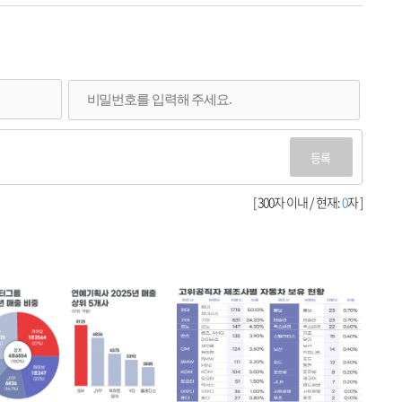
등록
[ 300자 이내 / 현재:
0
자 ]