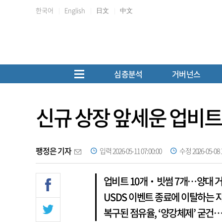
한국어
English
日文
中文
심층분석
거버넌스
신규 상장 앞세운 업비트
팽정은 기자
입력 2026-05-11 07:00:00
수정 2026-05-08 1
업비트 10개‧빗썸 7개…양대 
USDS 이벤트 종료에 이탈하는 
복구된 점유율, ‘양강체제’ 굳건