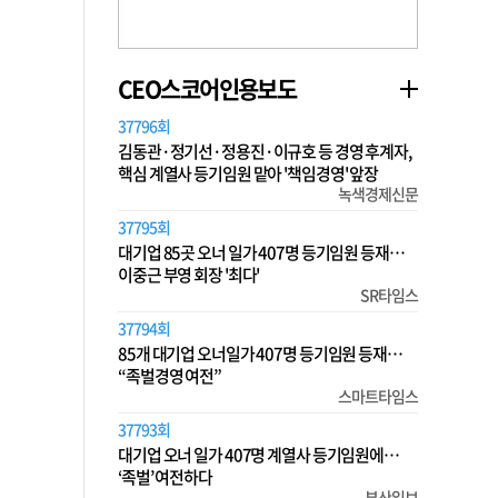
CEO스코어인용보도
37796회
김동관·정기선·정용진·이규호 등 경영 후계자,
핵심 계열사 등기임원 맡아 '책임경영' 앞장
녹색경제신문
37795회
대기업 85곳 오너 일가 407명 등기임원 등재…
이중근 부영 회장 '최다'
SR타임스
37794회
85개 대기업 오너일가 407명 등기임원 등재…
“족벌경영 여전”
스마트타임스
37793회
대기업 오너 일가 407명 계열사 등기임원에…
‘족벌’ 여전하다
부산일보