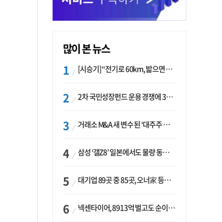
많이 본 뉴스
[시승기] “전기로 60km, 밟으면 462마력”…볼보 XC60 T8의 두 얼굴
2차 국민성장펀드 운용 경쟁에 33개사 몰렸다…신한·하나 등 새 얼굴 대거 합류
거래소 M&A 새 변수 된 ‘대주주 심사’…네이버·두나무 결합도 영향권
삼성 ‘갤Z8’ 일본에서도 물량 동났다…애플 참전 앞두고 선두 수성 ‘시험대’
대기업 89곳 중 85곳, 오너家 등기임원 겸직…BS 46곳·SM 45곳 ‘족벌경영’ 고착화
넥센타이어, 8913억 벌고도 순이익 2억…유럽 세부담에 이익 증발