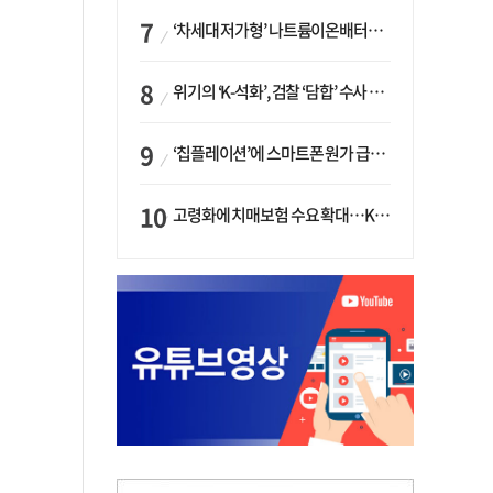
‘차세대 저가형’ 나트륨이온배터리 시대 오나…LG화학·에코프로, 상용화 속도낸다
위기의 ‘K-석화’, 검찰 ‘담합’ 수사 착수…“LG·한화·롯데 등 7개 업체, 8개 제품 가격 담합”
‘칩플레이션’에 스마트폰 원가 급등…삼성전자, ‘엑시노스’ 채택 확대하나
고령화에 치매보험 수요 확대…KB손보·삼성화재가 ‘시장 주도’