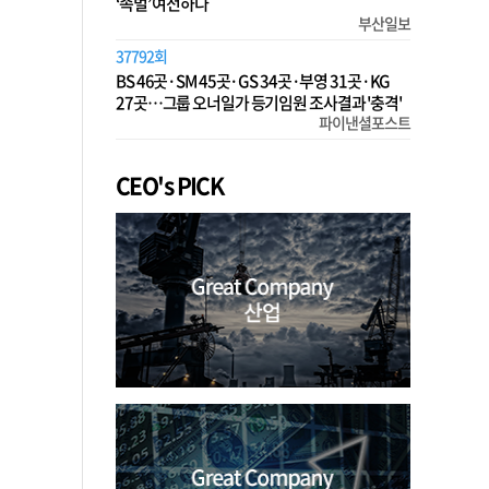
‘족벌’ 여전하다
부산일보
37792회
BS 46곳·SM 45곳·GS 34곳·부영 31곳·KG
27곳…그룹 오너일가 등기임원 조사결과 '충격'
파이낸셜포스트
CEO's PICK