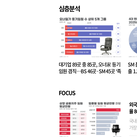
심층분석
대기업 89곳 중 85곳, 오너家 등기
SM 
임원 겸직…BS 46곳·SM 45곳 ‘족
출 1
벌경영’ 고착화
·3위
FOCUS
외국
율 
국내
가장
반면