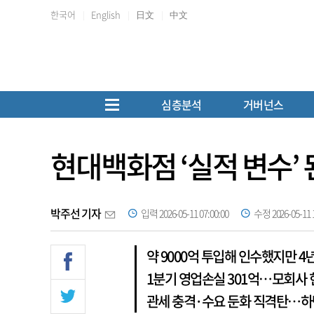
한국어
English
日文
中文
심층분석
거버넌스
현대백화점 ‘실적 변수’
박주선 기자
입력 2026-05-11 07:00:00
수정 2026-05-11 1
약 9000억 투입해 인수했지만 4
1분기 영업손실 301억…모회사
관세 충격·수요 둔화 직격탄…하