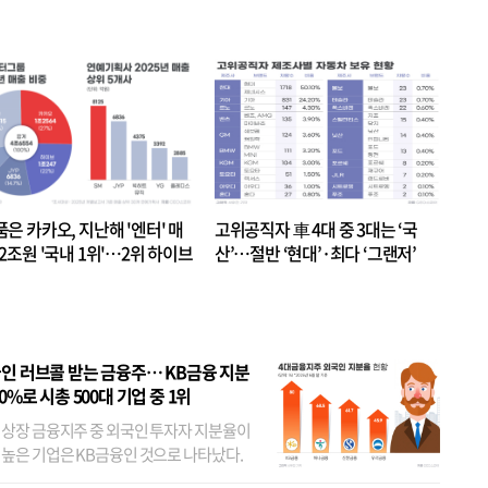
품은 카카오, 지난해 '엔터' 매
고위공직자 車 4대 중 3대는 ‘국
.2조원 '국내 1위'…2위 하이브
산’…절반 ‘현대’·최다 ‘그랜저’
 JYP 순
인 러브콜 받는 금융주… KB금융 지분
80%로 시총 500대 기업 중 1위
 상장 금융지주 중 외국인 투자자 지분율이
 높은 기업은 KB금융인 것으로 나타났다.
 외국인 지분율이 가장 낮은 곳은 메리츠금