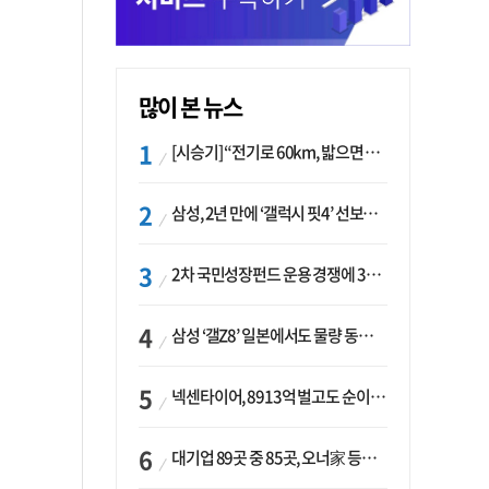
많이 본 뉴스
[시승기] “전기로 60km, 밟으면 462마력”…볼보 XC60 T8의 두 얼굴
삼성, 2년 만에 ‘갤럭시 핏4’ 선보이나…웨어러블 생태계 확장 ‘시동’
2차 국민성장펀드 운용 경쟁에 33개사 몰렸다…신한·하나 등 새 얼굴 대거 합류
삼성 ‘갤Z8’ 일본에서도 물량 동났다…애플 참전 앞두고 선두 수성 ‘시험대’
넥센타이어, 8913억 벌고도 순이익 2억…유럽 세부담에 이익 증발
대기업 89곳 중 85곳, 오너家 등기임원 겸직…BS 46곳·SM 45곳 ‘족벌경영’ 고착화