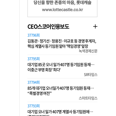
CEO스코어인용보도
37796회
김동관·정기선·정용진·이규호 등 경영 후계자,
핵심 계열사 등기임원 맡아 '책임경영' 앞장
녹색경제신문
37795회
대기업 85곳 오너 일가 407명 등기임원 등재…
이중근 부영 회장 '최다'
SR타임스
37794회
85개 대기업 오너일가 407명 등기임원 등재…
“족벌경영 여전”
스마트타임스
37793회
대기업 오너 일가 407명 계열사 등기임원에…