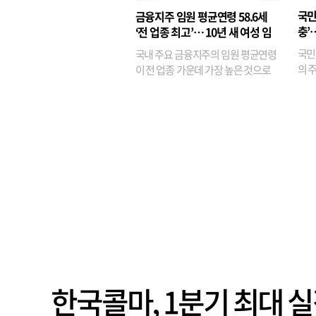
융이
국민
금융지주 임원 평균연령 58.6세
기관
충’
‘전 업종 최고’… 10년 새 여성 임
원은 14배 껑충
국민
국내 주요 금융지주의 임원 평균연령
의 주
이 전 업종 가운데 가장 높은 것으로
가까
나타났다. 금융업 특유의 경험 중심 인
가 
사와 내부 승진 문화가 이어지면서 10
의 대
년새 임원의 평균연령이 높아졌으며,
평균연령이 60대를 기...
한국콜마, 1분기 최대 