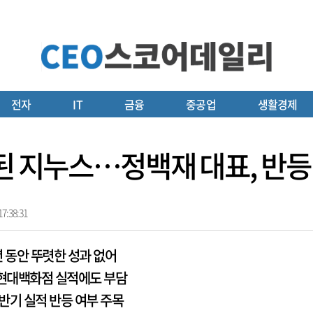
전자
IT
금융
중공업
생활경제
 된 지누스…정백재 대표, 반등
7:38:31
년 동안 뚜렷한 성과 없어
 현대백화점 실적에도 부담
반기 실적 반등 여부 주목