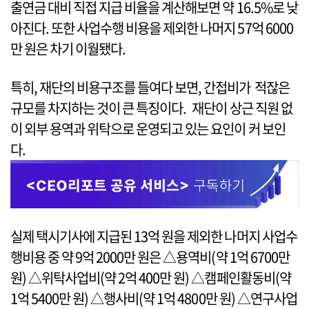
출연금 대비 직접 지급 비율을 계산해보면 약 16.5%로 낮
아진다. 또한 사업수행 비용을 제외한 나머지 57억 6000
만 원은 차기 이월됐다.
특히, 재단의 비용구조를 들여다 보면, 간접비가 적잖은
규모를 차지하는 것이 큰 특징이다. 재단이 상근 직원 없
이 외부 용역과 위탁으로 운영되고 있는 요인이 커 보인
다.
실제 택시기사에 지급된 13억 원을 제외한 나머지 사업수
행비용 중 약 9억 2000만 원은 △용역비(약 1억 6700만
원) △위탁사업비(약 2억 400만 원) △캠페인활동비(약
1억 5400만 원) △행사비(약 1억 4800만 원) △연구사업