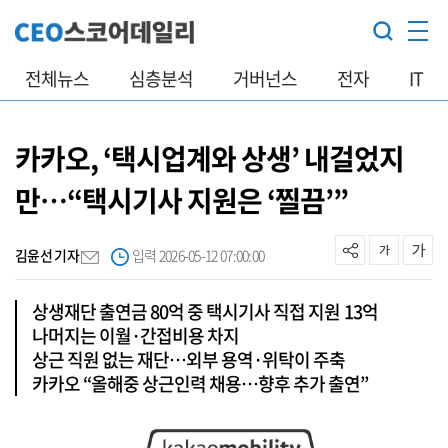
전체뉴스
심층분석
거버넌스
전자
IT
카카오, ‘택시업계와 상생’ 내걸었지
만…“택시기사 지원은 ‘찔끔’”
김윤선 기자
입력 2026-05-12 07:00:00
상생재단 출연금 80억 중 택시기사 직접 지원 13억
나머지는 이월·간접비용 차지
상근 직원 없는 재단…외부 용역·위탁이 주축
카카오 “올해중 상근인력 채용…향후 추가 출연”