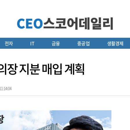
전자
IT
금융
중공업
생활경제
의장 지분 매입 계획
1:14:04