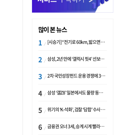
많이 본 뉴스
[시승기] “전기로 60km, 밟으면 462마력”…볼보 XC60 T8의 두 얼굴
삼성, 2년 만에 ‘갤럭시 핏4’ 선보이나…웨어러블 생태계 확장 ‘시동’
2차 국민성장펀드 운용 경쟁에 33개사 몰렸다…신한·하나 등 새 얼굴 대거 합류
삼성 ‘갤Z8’ 일본에서도 물량 동났다…애플 참전 앞두고 선두 수성 ‘시험대’
위기의 ‘K-석화’, 검찰 ‘담합’ 수사 착수…“LG·한화·롯데 등 7개 업체, 8개 제품 가격 담합”
금융권 오너 3세, 승계 시계 빨라지나…한국투자 ‘속도’·미래에셋·메리츠는 ‘거리두기’