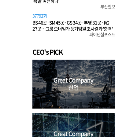
‘족벌’ 여전하다
부산일보
37792회
BS 46곳·SM 45곳·GS 34곳·부영 31곳·KG
27곳…그룹 오너일가 등기임원 조사결과 '충격'
파이낸셜포스트
CEO's PICK