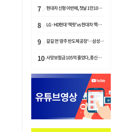
현대차 신형 아반떼, 첫날 1만1094대 계약…역대 최고치 경신
LG·HD현대 ‘잭팟’ vs 현대차 ‘쪽박’…글로벌 사모펀드, 韓 대기업 투자 ‘희비’
갈길 먼 ‘광주 반도체 공장’…삼성·SK, ‘주 52시간제’ 규제 해소 ‘공방’
사망보험금 105억 줄었다, 종신보험·유동화 동시에 ‘주춤’…신한라이프는 401억 급증