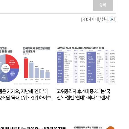
등록
[ 300자 이내 / 현재:
0
자 ]
품은 카카오, 지난해 '엔터' 매
고위공직자 車 4대 중 3대는 ‘국
.2조원 '국내 1위'…2위 하이브
산’…절반 ‘현대’·최다 ‘그랜저’
 JYP 순
인 러브콜 받는 금융주… KB금융 지분