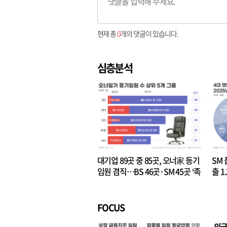
현재 총
0
개의 댓글이 있습니다.
심층분석
대기업 89곳 중 85곳, 오너家 등기
SM 
임원 겸직…BS 46곳·SM 45곳 ‘족
출 1
벌경영’ 고착화
·3위
FOCUS
외국