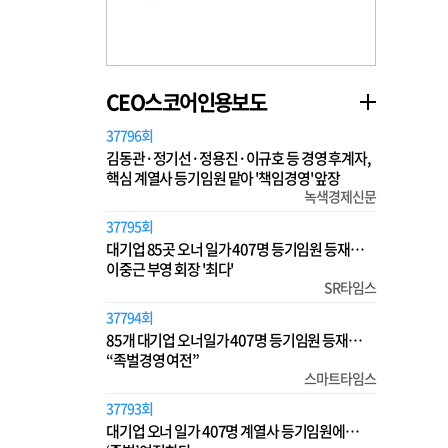
CEO스코어인용보도
37796회
김동관·정기선·정용진·이규호 등 경영 후계자,
핵심 계열사 등기임원 맡아 '책임경영' 앞장
녹색경제신문
37795회
대기업 85곳 오너 일가 407명 등기임원 등재…
이중근 부영 회장 '최다'
SR타임스
37794회
85개 대기업 오너일가 407명 등기임원 등재…
“족벌경영 여전”
스마트타임스
37793회
대기업 오너 일가 407명 계열사 등기임원에…