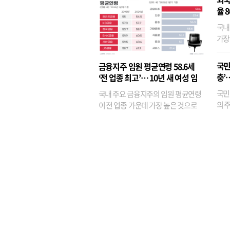
율 
국내
가장
반면
융이
국민
금융지주 임원 평균연령 58.6세
기관
충’
‘전 업종 최고’… 10년 새 여성 임
원은 14배 껑충
국민
국내 주요 금융지주의 임원 평균연령
의 주
이 전 업종 가운데 가장 높은 것으로
가까
나타났다. 금융업 특유의 경험 중심 인
가 
사와 내부 승진 문화가 이어지면서 10
의 대
년새 임원의 평균연령이 높아졌으며,
평균연령이 60대를 기...