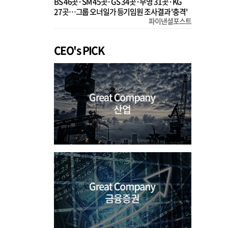
BS 46곳·SM 45곳·GS 34곳·부영 31곳·KG
27곳…그룹 오너일가 등기임원 조사결과 '충격'
파이낸셜포스트
CEO's PICK