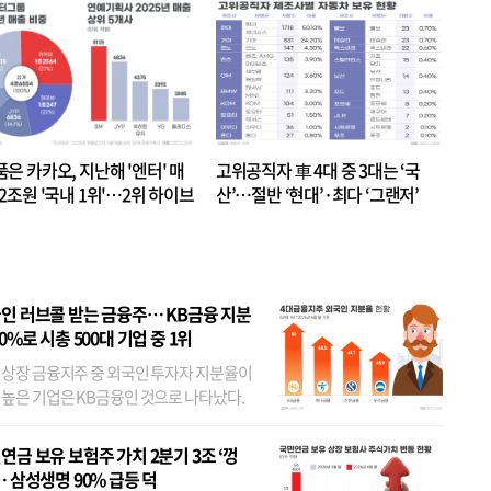
품은 카카오, 지난해 '엔터' 매
고위공직자 車 4대 중 3대는 ‘국
.2조원 '국내 1위'…2위 하이브
산’…절반 ‘현대’·최다 ‘그랜저’
 JYP 순
인 러브콜 받는 금융주… KB금융 지분
80%로 시총 500대 기업 중 1위
 상장 금융지주 중 외국인 투자자 지분율이
 높은 기업은 KB금융인 것으로 나타났다.
 외국인 지분율이 가장 낮은 곳은 메리츠금
었다. 특히 KB금융은 지난달 말 기준 해외
연금 보유 보험주 가치 2분기 3조 ‘껑
투자자 지분율이...
… 삼성생명 90% 급등 덕