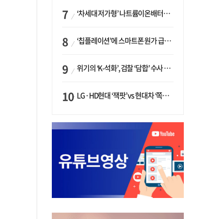
‘차세대 저가형’ 나트륨이온배터리 시대 오나…LG화학·에코프로, 상용화 속도낸다
‘칩플레이션’에 스마트폰 원가 급등…삼성전자, ‘엑시노스’ 채택 확대하나
위기의 ‘K-석화’, 검찰 ‘담합’ 수사 착수…“LG·한화·롯데 등 7개 업체, 8개 제품 가격 담합”
LG·HD현대 ‘잭팟’ vs 현대차 ‘쪽박’…글로벌 사모펀드, 韓 대기업 투자 ‘희비’