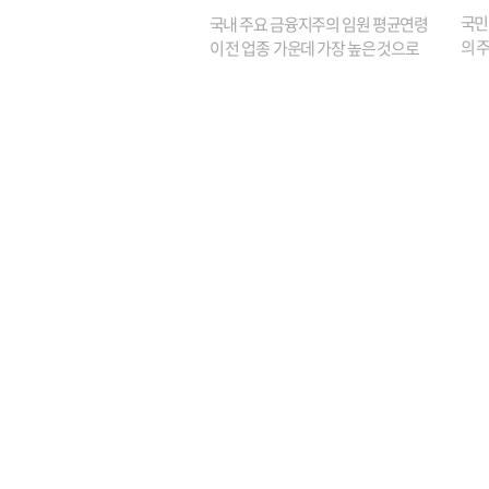
원은 14배 껑충
국민
국내 주요 금융지주의 임원 평균연령
의 주
이 전 업종 가운데 가장 높은 것으로
가까
나타났다. 금융업 특유의 경험 중심 인
가 
사와 내부 승진 문화가 이어지면서 10
의 대
년새 임원의 평균연령이 높아졌으며,
평균연령이 60대를 기...