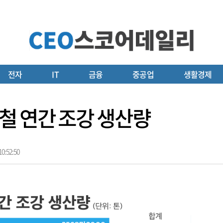
전자
IT
금융
중공업
생활경제
철 연간 조강 생산량
0:52:50