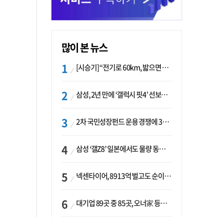
많이 본 뉴스
[시승기] “전기로 60km, 밟으면 462마력”…볼보 XC60 T8의 두 얼굴
삼성, 2년 만에 ‘갤럭시 핏4’ 선보이나…웨어러블 생태계 확장 ‘시동’
2차 국민성장펀드 운용 경쟁에 33개사 몰렸다…신한·하나 등 새 얼굴 대거 합류
삼성 ‘갤Z8’ 일본에서도 물량 동났다…애플 참전 앞두고 선두 수성 ‘시험대’
넥센타이어, 8913억 벌고도 순이익 2억…유럽 세부담에 이익 증발
대기업 89곳 중 85곳, 오너家 등기임원 겸직…BS 46곳·SM 45곳 ‘족벌경영’ 고착화