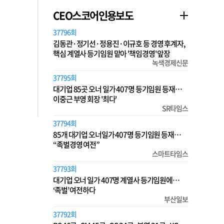
CEO스코어인용보도
37796회
김동관·정기선·정용진·이규호 등 경영 후계자,
핵심 계열사 등기임원 맡아 '책임경영' 앞장
녹색경제신문
37795회
대기업 85곳 오너 일가 407명 등기임원 등재…
이중근 부영 회장 '최다'
SR타임스
37794회
85개 대기업 오너일가 407명 등기임원 등재…
“족벌경영 여전”
스마트타임스
37793회
대기업 오너 일가 407명 계열사 등기임원에…
‘족벌’ 여전하다
부산일보
37792회