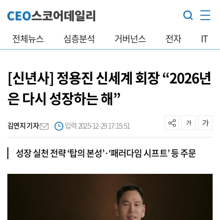
전체뉴스
심층분석
거버넌스
전자
IT
[신년사] 정용진 신세계 회장 “2026년
은 다시 성장하는 해”
김연지 기자
입력 2025-12-29 17:15:51
성장 실천 전략 ‘탑의 본성’·‘패러다임 시프트’ 등 주문