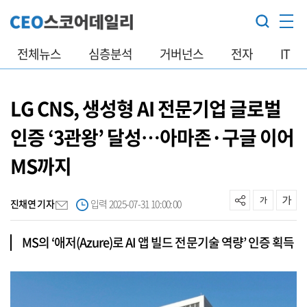
전체뉴스
심층분석
거버넌스
전자
IT
LG CNS, 생성형 AI 전문기업 글로벌
인증 ‘3관왕’ 달성…아마존·구글 이어
MS까지
진채연 기자
입력 2025-07-31 10:00:00
MS의 ‘애저(Azure)로 AI 앱 빌드 전문기술 역량’ 인증 획득