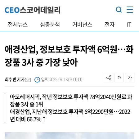
전체뉴스
심층분석
거버넌스
전자
IT
애경산업, 정보보호 투자액 6억원…화
장품 3사 중 가장 낮아
최수빈 기자
입력 2025-07-13 07:00:00
아모레퍼시픽, 작년 정보보호 투자액 78억2040만원로 화
장품 3사 중 1위
애경산업, 지난해 정보보호 투자액 6억2290만원…2022
년 대비 66.7%↑