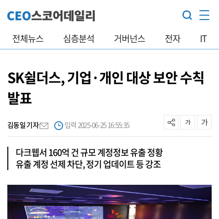
전체뉴스
심층분석
거버넌스
전자
IT
SK쉴더스, 기업·개인 대상 보안 수칙
발표
김동일 기자
입력 2025-06-25 16:55:35
다크웹서 160억 건 규모 계정정보 유출 정황
유출 계정 선제 차단, 정기 업데이트 등 강조